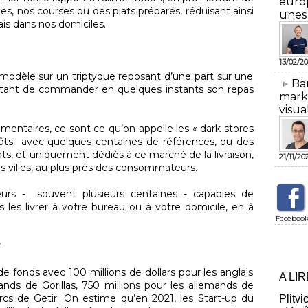
euro
es, nos courses ou des plats préparés, réduisant ainsi
unes
ais dans nos domiciles.
13/02/20
r modèle sur un triptyque reposant d’une part sur une
​Ba
ttant de commander en quelques instants son repas
mark
visua
limentaires, ce sont ce qu’on appelle les « dark stores
pôts avec quelques centaines de références, ou des
ats, et uniquement dédiés à ce marché de la livraison,
21/11/20
s villes, au plus près des consommateurs.
vreurs - souvent plusieurs centaines - capables de
es livrer à votre bureau ou à votre domicile, en à
Faceboo
?
e fonds avec 100 millions de dollars pour les anglais
A LI
ands de Gorillas, 750 millions pour les allemands de
turcs de Getir. On estime qu’en 2021, les Start-up du
Plitvi