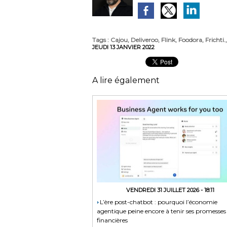
Tags
:
Cajou
,
Deliveroo
,
Flink
,
Foodora
,
Frichti.
JEUDI 13 JANVIER 2022
A lire également
VENDREDI 31 JUILLET 2026 - 18:11
​L’ère post-chatbot : pourquoi l’économie
agentique peine encore à tenir ses promesses
financières