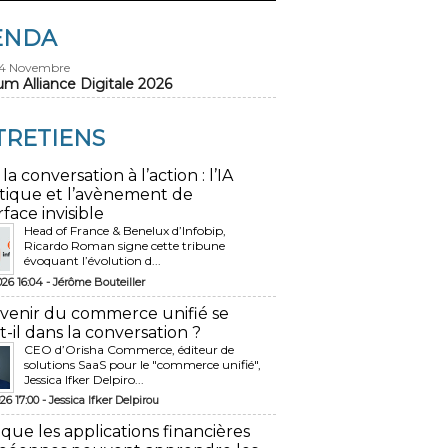
ENDA
24 Novembre
um Alliance Digitale 2026
TRETIENS
 la conversation à l’action : l’IA
tique et l’avènement de
rface invisible
Head of France & Benelux d’Infobip,
Ricardo Roman signe cette tribune
évoquant l’évolution d...
026 16:04 -
Jérôme Bouteiller
avenir du commerce unifié se
t-il dans la conversation ?
CEO d’Orisha Commerce, éditeur de
solutions SaaS pour le "commerce unifié",
Jessica Ifker Delpiro...
26 17:00 -
Jessica Ifker Delpirou
 que les applications financières