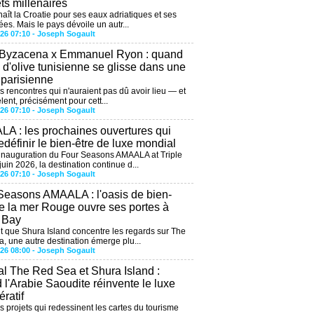
êts millénaires
aît la Croatie pour ses eaux adriatiques et ses
ées. Mais le pays dévoile un autr...
026 07:10 -
Joseph Sogault
 Byzacena x Emmanuel Ryon : quand
e d'olive tunisienne se glisse dans une
 parisienne
es rencontres qui n'auraient pas dû avoir lieu — et
lent, précisément pour cett...
026 07:10 -
Joseph Sogault
A : les prochaines ouvertures qui
edéfinir le bien-être de luxe mondial
'inauguration du Four Seasons AMAALA at Triple
uin 2026, la destination continue d...
026 07:10 -
Joseph Sogault
Seasons AMAALA : l'oasis de bien-
de la mer Rouge ouvre ses portes à
e Bay
 que Shura Island concentre les regards sur The
, une autre destination émerge plu...
026 08:00 -
Joseph Sogault
al The Red Sea et Shura Island :
 l'Arabie Saoudite réinvente le luxe
ratif
es projets qui redessinent les cartes du tourisme