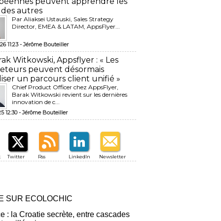
péennes peuvent apprendre les
 des autres
Par Aliaksei Ustauski, Sales Strategy
Director, EMEA & LATAM, AppsFlyer...
26 11:23 -
Jérôme Bouteiller
rak Witkowski, Appsflyer : « Les
eteurs peuvent désormais
liser un parcours client unifié »
Chief Product Officer chez AppsFlyer, ​
Barak Witkowski revient sur les dernières
innovation de c...
25 12:30 -
Jérôme Bouteiller
k
Twitter
Rss
LinkedIn
Newsletter
RE SUR ECOLOCHIC
ce : la Croatie secrète, entre cascades