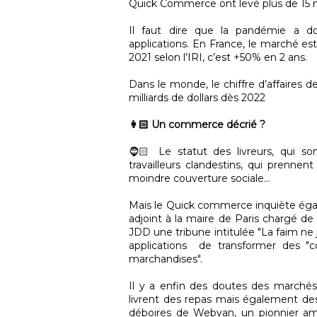
Quick Commerce ont levé plus de 15 mi
Il faut dire que la pandémie a 
applications. En France, le marché est
2021 selon l’IRI, c’est +50% en 2 ans.
Dans le monde, le chiffre d’affaires d
milliards de dollars dès 2022
👩🏻 Un commerce décrié ?
🧔🏻 Le statut des livreurs, qui s
travailleurs clandestins, qui prennent
moindre couverture sociale…
Mais le Quick commerce inquiète éga
adjoint à la maire de Paris chargé de
JDD une tribune intitulée "La faim ne j
applications de transformer des "
marchandises".
Il y a enfin des doutes des marchés f
livrent des repas mais également des 
déboires de Webvan, un pionnier améri