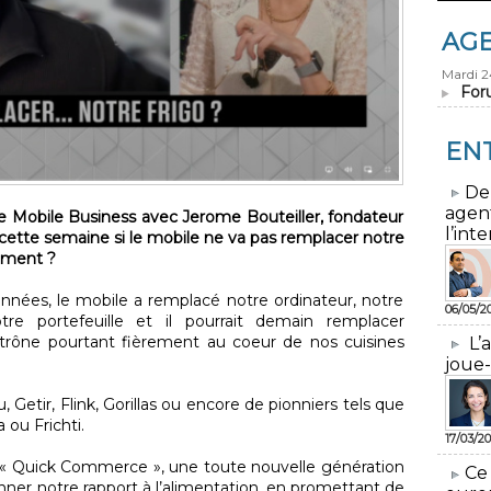
AG
Mardi 
For
EN
​De
agen
ue Mobile Business avec Jerome Bouteiller, fondateur
l’inte
te semaine si le mobile ne va pas remplacer notre
ement ?
nnées, le mobile a remplacé notre ordinateur, notre
06/05/2
otre portefeuille et il pourrait demain remplacer
i trône pourtant fièrement au coeur de nos cuisines
L’
joue-
 Getir, Flink, Gorillas ou encore de pionniers tels que
 ou Frichti.
17/03/20
e « Quick Commerce », une toute nouvelle génération
​Ce
ionner notre rapport à l’alimentation, en promettant de