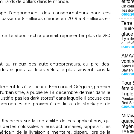
et for
lliards de dollars dans le monde.
On conn
îles dor
dopé l’engouement des consommateurs pour ces
06/08/2
 passé de 6 milliards d’euros en 2019 à 9 milliards en
Terra
l'huil
glace
e cette «food tech » pourrait représenter plus de 250
Il y a d
qui révè
05/08/2
AMAAL
vont r
ont au mieux des auto-entrepreneurs, au pire des
Après l
 des risques sur leurs vélos, le plus souvent sans la
Bay en j
04/08/2
Four 
lement les élus locaux. Emmanuel Grégoire, premier
être 
 l'urbanisme, a publié le 18 décembre dernier dans le
Tripl
ustifie pas les dark stores" dans laquelle il accuse ces
Pendant
Red Sea
commerces de proximité en lieux de stockage de
03/08/2
Mirav
inanciers sur la rentabilité de ces applications, qui
quand
régéné
pertes colossales à leurs actionnaires, rappelant les
Il y a d
cain de la livraison alimentaire, disparu lors de la