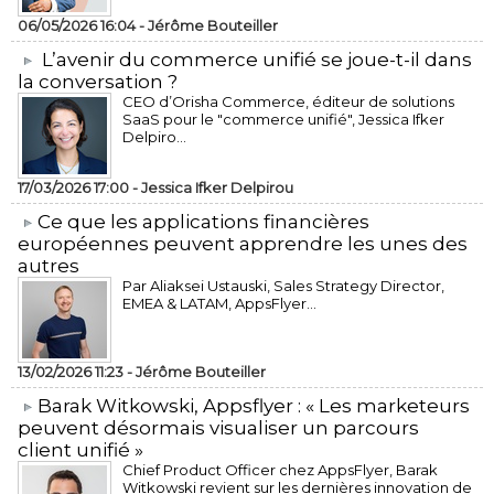
06/05/2026 16:04 -
Jérôme Bouteiller
L’avenir du commerce unifié se joue-t-il dans
la conversation ?
CEO d’Orisha Commerce, éditeur de solutions
SaaS pour le "commerce unifié", Jessica Ifker
Delpiro...
17/03/2026 17:00 -
Jessica Ifker Delpirou
​Ce que les applications financières
européennes peuvent apprendre les unes des
autres
Par Aliaksei Ustauski, Sales Strategy Director,
EMEA & LATAM, AppsFlyer...
13/02/2026 11:23 -
Jérôme Bouteiller
​Barak Witkowski, Appsflyer : « Les marketeurs
peuvent désormais visualiser un parcours
client unifié »
Chief Product Officer chez AppsFlyer, ​Barak
Witkowski revient sur les dernières innovation de