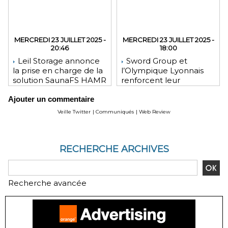
MERCREDI 23 JUILLET 2025 -
MERCREDI 23 JUILLET 2025 -
20:46
18:00
Leil Storage annonce
Sword Group et
la prise en charge de la
l’Olympique Lyonnais
solution SaunaFS HAMR
renforcent leur
pour une capacité de
engagement mutuel
Ajouter un commentaire
stockage accrue lors
des déploiements sur
Veille Twitter
|
Communiqués
|
Web Review
site
RECHERCHE ARCHIVES
Recherche avancée