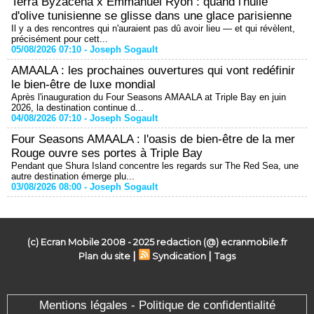
Terra Byzacena x Emmanuel Ryon : quand l'huile
d'olive tunisienne se glisse dans une glace parisienne
Il y a des rencontres qui n'auraient pas dû avoir lieu — et qui révèlent,
précisément pour cett...
05/08/2026 07:10 -
Joseph Sogault
AMAALA : les prochaines ouvertures qui vont redéfinir
le bien-être de luxe mondial
Après l'inauguration du Four Seasons AMAALA at Triple Bay en juin
2026, la destination continue d...
04/08/2026 07:10 -
Joseph Sogault
Four Seasons AMAALA : l'oasis de bien-être de la mer
Rouge ouvre ses portes à Triple Bay
Pendant que Shura Island concentre les regards sur The Red Sea, une
autre destination émerge plu...
03/08/2026 08:00 -
Joseph Sogault
(c) Ecran Mobile 2008 - 2025 redaction (@) ecranmobile.fr
|
|
Plan du site
Syndication
Tags
Mentions légales - Politique de confidentialité