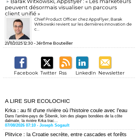
​Barak Witkowski, Appsflyer : « Les marketeurs
peuvent désormais visualiser un parcours
client unifié »
Chief Product Officer chez AppsFlyer, ​Barak
Witkowski revient sur les dernières innovation de
c...
21/11/2025 12:30 -
Jérôme Bouteiller
Facebook
Twitter
Rss
LinkedIn
Newsletter
A LIRE SUR ECOLOCHIC
Krka : au fil d'une rivière où l'histoire coule avec l'eau
Dans l'arrière-pays de Šibenik, loin des plages bondées de la côte
dalmate, la rivière Krka trac...
07/08/2026 07:10 -
Joseph Sogault
Plitvice : la Croatie secrète, entre cascades et forêts