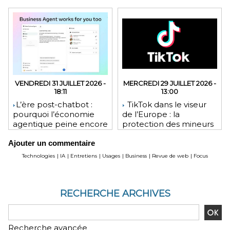
VENDREDI 31 JUILLET 2026 -
MERCREDI 29 JUILLET 2026 -
18:11
13:00
​L’ère post-chatbot :
TikTok dans le viseur
pourquoi l’économie
de l’Europe : la
agentique peine encore
protection des mineurs
à tenir ses promesses
pourrait lui coûter une
Ajouter un commentaire
financières
lourde amende
Technologies
|
IA
|
Entretiens
|
Usages
|
Business
|
Revue de web
|
Focus
RECHERCHE ARCHIVES
Recherche avancée