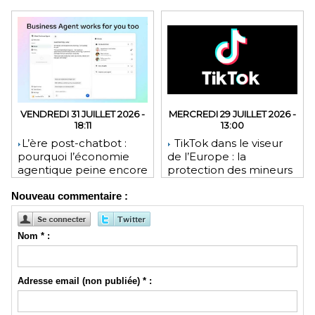
VENDREDI 31 JUILLET 2026 -
MERCREDI 29 JUILLET 2026 -
18:11
13:00
​L’ère post-chatbot :
TikTok dans le viseur
pourquoi l’économie
de l’Europe : la
agentique peine encore
protection des mineurs
à tenir ses promesses
pourrait lui coûter une
Nouveau commentaire :
financières
lourde amende
Nom * :
Adresse email (non publiée) * :