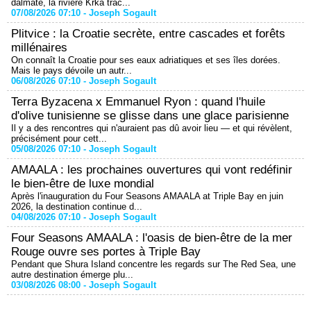
dalmate, la rivière Krka trac...
07/08/2026 07:10 -
Joseph Sogault
Plitvice : la Croatie secrète, entre cascades et forêts
millénaires
On connaît la Croatie pour ses eaux adriatiques et ses îles dorées.
Mais le pays dévoile un autr...
06/08/2026 07:10 -
Joseph Sogault
Terra Byzacena x Emmanuel Ryon : quand l'huile
d'olive tunisienne se glisse dans une glace parisienne
Il y a des rencontres qui n'auraient pas dû avoir lieu — et qui révèlent,
précisément pour cett...
05/08/2026 07:10 -
Joseph Sogault
AMAALA : les prochaines ouvertures qui vont redéfinir
le bien-être de luxe mondial
Après l'inauguration du Four Seasons AMAALA at Triple Bay en juin
2026, la destination continue d...
04/08/2026 07:10 -
Joseph Sogault
Four Seasons AMAALA : l'oasis de bien-être de la mer
Rouge ouvre ses portes à Triple Bay
Pendant que Shura Island concentre les regards sur The Red Sea, une
autre destination émerge plu...
03/08/2026 08:00 -
Joseph Sogault