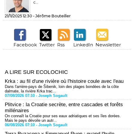
c...
21/11/2025 12:30 -
Jérôme Bouteiller
Facebook
Twitter
Rss
LinkedIn
Newsletter
A LIRE SUR ECOLOCHIC
Krka : au fil d'une rivière où l'histoire coule avec l'eau
Dans l'arrière-pays de Šibenik, loin des plages bondées de la côte
dalmate, la rivière Krka trac...
07/08/2026 07:10 -
Joseph Sogault
Plitvice : la Croatie secrète, entre cascades et forêts
millénaires
On connaît la Croatie pour ses eaux adriatiques et ses îles dorées.
Mais le pays dévoile un autr...
06/08/2026 07:10 -
Joseph Sogault
Terra Byzacena x Emmanuel Ryon : quand l'huile