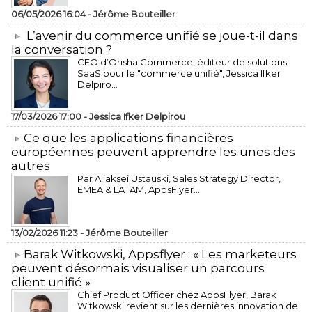
06/05/2026 16:04 -
Jérôme Bouteiller
L’avenir du commerce unifié se joue-t-il dans
la conversation ?
CEO d’Orisha Commerce, éditeur de solutions
SaaS pour le "commerce unifié", Jessica Ifker
Delpiro...
17/03/2026 17:00 -
Jessica Ifker Delpirou
​Ce que les applications financières
européennes peuvent apprendre les unes des
autres
Par Aliaksei Ustauski, Sales Strategy Director,
EMEA & LATAM, AppsFlyer...
13/02/2026 11:23 -
Jérôme Bouteiller
​Barak Witkowski, Appsflyer : « Les marketeurs
peuvent désormais visualiser un parcours
client unifié »
Chief Product Officer chez AppsFlyer, ​Barak
Witkowski revient sur les dernières innovation de