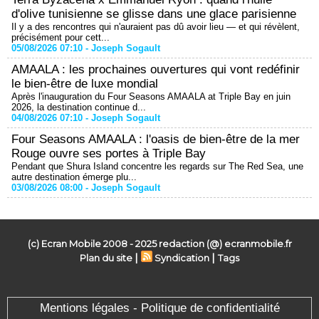
d'olive tunisienne se glisse dans une glace parisienne
Il y a des rencontres qui n'auraient pas dû avoir lieu — et qui révèlent,
précisément pour cett...
05/08/2026 07:10 -
Joseph Sogault
AMAALA : les prochaines ouvertures qui vont redéfinir
le bien-être de luxe mondial
Après l'inauguration du Four Seasons AMAALA at Triple Bay en juin
2026, la destination continue d...
04/08/2026 07:10 -
Joseph Sogault
Four Seasons AMAALA : l'oasis de bien-être de la mer
Rouge ouvre ses portes à Triple Bay
Pendant que Shura Island concentre les regards sur The Red Sea, une
autre destination émerge plu...
03/08/2026 08:00 -
Joseph Sogault
(c) Ecran Mobile 2008 - 2025 redaction (@) ecranmobile.fr
|
|
Plan du site
Syndication
Tags
Mentions légales - Politique de confidentialité