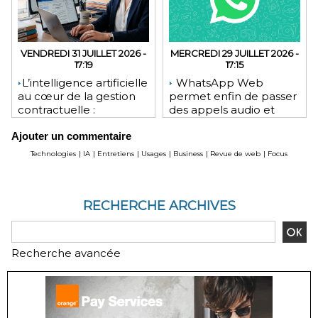
VENDREDI 31 JUILLET 2026 -
MERCREDI 29 JUILLET 2026 -
17:19
17:15
​L’intelligence artificielle
WhatsApp Web
au cœur de la gestion
permet enfin de passer
contractuelle :
des appels audio et
révolution ou mutation
vidéo depuis le
Ajouter un commentaire
pour les juristes ?
navigateur
Technologies
|
IA
|
Entretiens
|
Usages
|
Business
|
Revue de web
|
Focus
RECHERCHE ARCHIVES
Recherche avancée