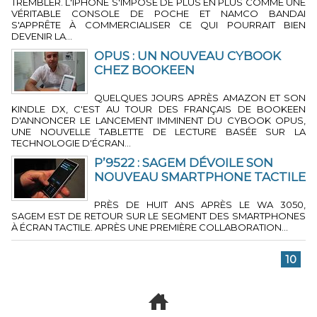
TREMBLER. L'IPHONE S'IMPOSE DE PLUS EN PLUS COMME UNE
VÉRITABLE CONSOLE DE POCHE ET NAMCO BANDAI
S'APPRÊTE À COMMERCIALISER CE QUI POURRAIT BIEN
DEVENIR LA...
OPUS : UN NOUVEAU CYBOOK
CHEZ BOOKEEN
2 MIN 58 SEC
-
PAR LA RÉDACTION
QUELQUES JOURS APRÈS AMAZON ET SON
KINDLE DX, C'EST AU TOUR DES FRANÇAIS DE BOOKEEN
D'ANNONCER LE LANCEMENT IMMINENT DU CYBOOK OPUS,
UNE NOUVELLE TABLETTE DE LECTURE BASÉE SUR LA
TECHNOLOGIE D'ÉCRAN...
P’9522 : SAGEM DÉVOILE SON
NOUVEAU SMARTPHONE TACTILE
1 MIN 9 SEC
-
PAR LA RÉDACTION
PRÈS DE HUIT ANS APRÈS LE WA 3050,
SAGEM EST DE RETOUR SUR LE SEGMENT DES SMARTPHONES
À ÉCRAN TACTILE. APRÈS UNE PREMIÈRE COLLABORATION...
...
1
«
7
8
9
10