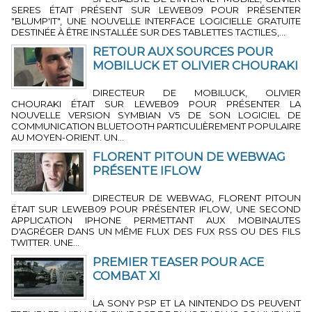
SERES ÉTAIT PRÉSENT SUR LEWEB09 POUR PRÉSENTER
"BLUMP'IT", UNE NOUVELLE INTERFACE LOGICIELLE GRATUITE
DESTINÉE À ÊTRE INSTALLÉE SUR DES TABLETTES TACTILES,...
RETOUR AUX SOURCES POUR
MOBILUCK ET OLIVIER CHOURAKI
4 MIN 13 SEC
-
PAR LA RÉDACTION
DIRECTEUR DE MOBILUCK, OLIVIER
CHOURAKI ÉTAIT SUR LEWEB09 POUR PRÉSENTER LA
NOUVELLE VERSION SYMBIAN V5 DE SON LOGICIEL DE
COMMUNICATION BLUETOOTH PARTICULIÈREMENT POPULAIRE
AU MOYEN-ORIENT. UN...
FLORENT PITOUN DE WEBWAG
PRÉSENTE IFLOW
2 MIN 39 SEC
-
PAR LA RÉDACTION
DIRECTEUR DE WEBWAG, FLORENT PITOUN
ÉTAIT SUR LEWEB09 POUR PRÉSENTER IFLOW, UNE SECOND
APPLICATION IPHONE PERMETTANT AUX MOBINAUTES
D'AGRÉGER DANS UN MÊME FLUX DES FUX RSS OU DES FILS
TWITTER. UNE...
PREMIER TEASER POUR ACE
COMBAT XI
1 MIN 10 SEC
-
PAR LA RÉDACTION
LA SONY PSP ET LA NINTENDO DS PEUVENT