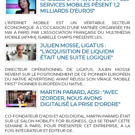
SERVICES MOBILES PÈSENT 1,2
MILLIARDS D'EUROS"
3 MIN 54 SEC
-
PAR LA RÉDACTION
L'INTERNET MOBILE EST UN VÉRITABLE SECTEUR
ÉCONOMIQUE. A L'OCCASION D'UNE MATINÉE ORGANISÉE FIN
MAI À PARIS PAR L'ASSOCIATION FRANÇAISE DU MULTIMÉDIA
MOBILE (AFMM), ISABELLE CHAPIS PRÉSENTE LES...
JULIEN MOSSE, LIGATUS :
"L'ACQUISITION DE LIQUIDM
ÉTAIT UNE SUITE LOGIQUE"
4 MIN 26 SEC
-
PAR JÉRÔME BOUTEILLER
DIRECTEUR OPÉRATIONNEL DE LIGATUS, JULIEN MOSSE
REVIENT SUR LE POSITIONNEMENT DE CE PIONNIER EUROPÉEN
DU NATIVE ADVERTISING AYANT RÉUSSI SON VIRAGE "MOBILE
FIRST" PIONNIER EUROPÉEN DU NATIVE...
MARTIN PARARD, ADSI : "AVEC
IZORDER, NOUS AVONS
DIGITALISÉ LA PRISE D'ORDRE"
3 MIN 42 SEC
-
PAR JÉRÔME BOUTEILLER
CO-FONDATEUR D'ADSI ET ADSI DIGITAL, MARTIN PARARD ÉTAIT
SUR LE SALON MOBILITY FOR BUSINESS, QUI SE TENAIT CETTE
SEMAINE À PARIS, POUR PRÉSENTER CET ENTREPRISE, À LA
FOIS INTÉGRATEUR ET ÉDITEUR DE...