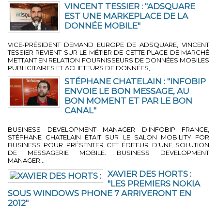
VINCENT TESSIER : "ADSQUARE
EST UNE MARKEPLACE DE LA
DONNÉE MOBILE"
4 MIN 24 SEC
-
PAR JÉRÔME BOUTEILLER
VICE-PRÉSIDENT DEMAND EUROPE DE ADSQUARE, VINCENT
TESSIER REVIENT SUR LE MÉTIER DE CETTE PLACE DE MARCHÉ
METTANT EN RELATION FOURNISSEURS DE DONNÉES MOBILES
PUBLICITAIRES ET ACHETEURS DE DONNÉES,...
STÉPHANE CHATELAIN : "INFOBIP
ENVOIE LE BON MESSAGE, AU
BON MOMENT ET PAR LE BON
CANAL"
2 MIN 52 SEC
-
PAR JÉRÔME BOUTEILLER
BUSINESS DEVELOPMENT MANAGER D'INFOBIP FRANCE,
STÉPHANE CHATELAIN ÉTAIT SUR LE SALON MOBILITY FOR
BUSINESS POUR PRÉSENTER CET ÉDITEUR D'UNE SOLUTION
DE MESSAGERIE MOBILE. BUSINESS DEVELOPMENT
MANAGER...
XAVIER DES HORTS :
"LES PREMIERS NOKIA
SOUS WINDOWS PHONE 7 ARRIVERONT EN
2012"
3 MIN 42 SEC
-
PAR LA RÉDACTION