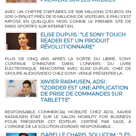
6 MIN 25 SEC
-
PAR LA RÉDACTION
AVEC UN CHIFFRE D'AFFAIRES DE 928 MILLIONS D'EUROS EN
2010 (+39%) ET PRÈS DE 10 MILLIONS DE VISITEURS, E.PMU S'EST
IMPOSÉ EN QUELQUES MOIS COMME LE PREMIER SITE DE
PARIS SPORTIFS SUR INTERNET.EN...
ELISE DUPUIS : "LE SONY TOUCH
READER EST UN PRODUIT
RÉVOLUTIONNAIRE"
2 MIN 35 SEC
-
PAR LA RÉDACTION
PLUS DE CINQ ANS APRÈS LA SORTIE DU LIBRIÉ, SONY
CONTINUE D'INNOVER DANS L'UNIVERS DU LIVRE
ÉLECTRONIQUE. RENCONTRE AVEC ELISE DUPUIS, CHEF DE
GROUPE AUDIO/VIDEO CHEZ SONY, VENUE PRÉSENTER LA...
XAVIER RASMUSEN, ADSI :
"IZORDER EST UNE APPLICATION
DE PRISE DE COMMANDES SUR
TABLETTE"
3 MIN 31 SEC
-
PAR JÉRÔME BOUTEILLER
RESPONSABLE COMMERCIAL MOBILITÉ CHEZ ADSI, XAVIER
RASMUSEN ÉTAIT SUR LE SALON MOBILITY FOR BUSINESS
POUR PRÉSENTER CET ÉDITEUR, CERTIFIÉ PAR SAGE, À
L'ORIGINE DE LA SOLUTION IZORDER. RESPONSABLE...
ISABELLE CHAPIS, SOLUCOM : "LES