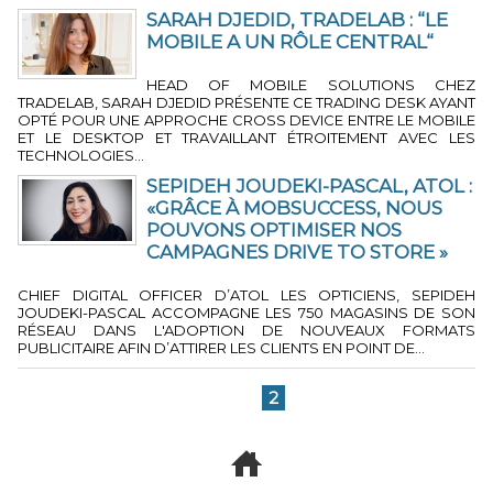
SARAH DJEDID, TRADELAB : “LE
MOBILE A UN RÔLE CENTRAL“
5 MIN 17 SEC
-
PAR JÉRÔME BOUTEILLER
HEAD OF MOBILE SOLUTIONS CHEZ
TRADELAB, SARAH DJEDID PRÉSENTE CE TRADING DESK AYANT
OPTÉ POUR UNE APPROCHE CROSS DEVICE ENTRE LE MOBILE
ET LE DESKTOP ET TRAVAILLANT ÉTROITEMENT AVEC LES
TECHNOLOGIES...
SEPIDEH JOUDEKI-PASCAL, ATOL :
«GRÂCE À MOBSUCCESS, NOUS
POUVONS OPTIMISER NOS
CAMPAGNES DRIVE TO STORE »
4 MIN 19 SEC
-
PAR JÉRÔME BOUTEILLER
CHIEF DIGITAL OFFICER D’ATOL LES OPTICIENS, SEPIDEH
JOUDEKI-PASCAL ACCOMPAGNE LES 750 MAGASINS DE SON
RÉSEAU DANS L'ADOPTION DE NOUVEAUX FORMATS
PUBLICITAIRE AFIN D’ATTIRER LES CLIENTS EN POINT DE...
...
1
2
3
4
5
»
10