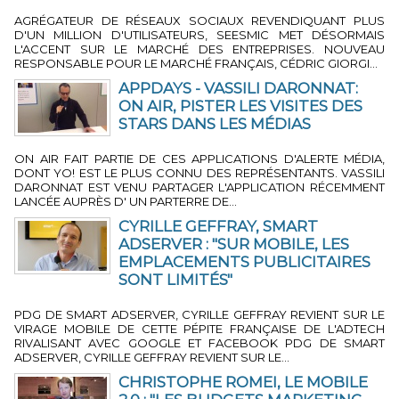
4 MIN 31 SEC
-
PAR LA RÉDACTION
AGRÉGATEUR DE RÉSEAUX SOCIAUX REVENDIQUANT PLUS
D'UN MILLION D'UTILISATEURS, SEESMIC MET DÉSORMAIS
L'ACCENT SUR LE MARCHÉ DES ENTREPRISES. NOUVEAU
RESPONSABLE POUR LE MARCHÉ FRANÇAIS, CÉDRIC GIORGI...
APPDAYS - VASSILI DARONNAT:
ON AIR, PISTER LES VISITES DES
STARS DANS LES MÉDIAS
4 MIN 55 SEC
-
PAR DENIS VERLOES
ON AIR FAIT PARTIE DE CES APPLICATIONS D'ALERTE MÉDIA,
DONT YO! EST LE PLUS CONNU DES REPRÉSENTANTS. VASSILI
DARONNAT EST VENU PARTAGER L'APPLICATION RÉCEMMENT
LANCÉE AUPRÈS D' UN PARTERRE DE...
CYRILLE GEFFRAY, SMART
ADSERVER : "SUR MOBILE, LES
EMPLACEMENTS PUBLICITAIRES
SONT LIMITÉS"
3 MIN 46 SEC
-
PAR JÉRÔME BOUTEILLER
PDG DE SMART ADSERVER, CYRILLE GEFFRAY REVIENT SUR LE
VIRAGE MOBILE DE CETTE PÉPITE FRANÇAISE DE L'ADTECH
RIVALISANT AVEC GOOGLE ET FACEBOOK PDG DE SMART
ADSERVER, CYRILLE GEFFRAY REVIENT SUR LE...
CHRISTOPHE ROMEI, LE MOBILE