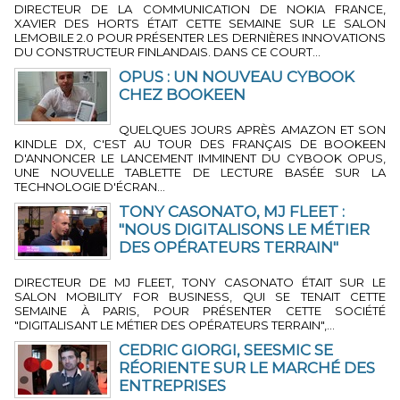
DIRECTEUR DE LA COMMUNICATION DE NOKIA FRANCE,
XAVIER DES HORTS ÉTAIT CETTE SEMAINE SUR LE SALON
LEMOBILE 2.0 POUR PRÉSENTER LES DERNIÈRES INNOVATIONS
DU CONSTRUCTEUR FINLANDAIS. DANS CE COURT...
OPUS : UN NOUVEAU CYBOOK
CHEZ BOOKEEN
2 MIN 58 SEC
-
PAR LA RÉDACTION
QUELQUES JOURS APRÈS AMAZON ET SON
KINDLE DX, C'EST AU TOUR DES FRANÇAIS DE BOOKEEN
D'ANNONCER LE LANCEMENT IMMINENT DU CYBOOK OPUS,
UNE NOUVELLE TABLETTE DE LECTURE BASÉE SUR LA
TECHNOLOGIE D'ÉCRAN...
TONY CASONATO, MJ FLEET :
"NOUS DIGITALISONS LE MÉTIER
DES OPÉRATEURS TERRAIN"
2 MIN 25 SEC
-
PAR JÉRÔME BOUTEILLER
DIRECTEUR DE MJ FLEET, TONY CASONATO ÉTAIT SUR LE
SALON MOBILITY FOR BUSINESS, QUI SE TENAIT CETTE
SEMAINE À PARIS, POUR PRÉSENTER CETTE SOCIÉTÉ
"DIGITALISANT LE MÉTIER DES OPÉRATEURS TERRAIN",...
CEDRIC GIORGI, SEESMIC SE
RÉORIENTE SUR LE MARCHÉ DES
ENTREPRISES