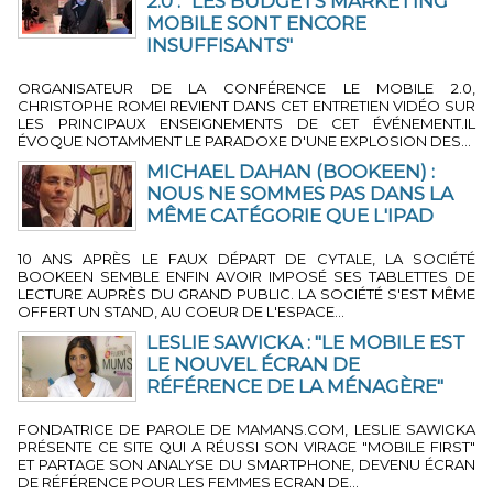
2.0 : "LES BUDGETS MARKETING
MOBILE SONT ENCORE
INSUFFISANTS"
3 MIN 49 SEC
-
PAR LA RÉDACTION
ORGANISATEUR DE LA CONFÉRENCE LE MOBILE 2.0,
CHRISTOPHE ROMEI REVIENT DANS CET ENTRETIEN VIDÉO SUR
LES PRINCIPAUX ENSEIGNEMENTS DE CET ÉVÉNEMENT.IL
ÉVOQUE NOTAMMENT LE PARADOXE D'UNE EXPLOSION DES...
MICHAEL DAHAN (BOOKEEN) :
NOUS NE SOMMES PAS DANS LA
MÊME CATÉGORIE QUE L'IPAD
3 MIN 39 SEC
-
PAR LA RÉDACTION
10 ANS APRÈS LE FAUX DÉPART DE CYTALE, LA SOCIÉTÉ
BOOKEEN SEMBLE ENFIN AVOIR IMPOSÉ SES TABLETTES DE
LECTURE AUPRÈS DU GRAND PUBLIC. LA SOCIÉTÉ S'EST MÊME
OFFERT UN STAND, AU COEUR DE L'ESPACE...
LESLIE SAWICKA : "LE MOBILE EST
LE NOUVEL ÉCRAN DE
RÉFÉRENCE DE LA MÉNAGÈRE"
3 MIN 19 SEC
-
PAR JÉRÔME BOUTEILLER
FONDATRICE DE PAROLE DE MAMANS.COM, LESLIE SAWICKA
PRÉSENTE CE SITE QUI A RÉUSSI SON VIRAGE "MOBILE FIRST"
ET PARTAGE SON ANALYSE DU SMARTPHONE, DEVENU ÉCRAN
DE RÉFÉRENCE POUR LES FEMMES ECRAN DE...