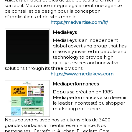
son actif. Madvertise intègre également une agence
de conseil et de design pour la conception
d’applications et de sites mobile.
https://madvertise.com/fr/
Mediakeys
Mediakeys is an independent
global advertising group that has
massively invested in people and
technology to provide high
quality services and innovative
solutions through its three divisions.
https://www.mediakeys.com
Mediaperformances
Depuis sa création en 1985
Mediaperformances a su devenir
le leader incontesté du shopper
marketing en France.
Nous couvrons avec nos solutions plus de 3400
grandes surfaces alimentaires en France. Nos
partenaires : Carrefour, Auchan, E.Leclerc, Cora,