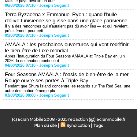
Mais le pays dévoile un autr...
06/08/2026 07:10 -
Joseph Sogault
Terra Byzacena x Emmanuel Ryon : quand l'huile
d'olive tunisienne se glisse dans une glace parisienne
Il y a des rencontres qui n'auraient pas dû avoir lieu — et qui révèlent,
précisément pour cett...
05/08/2026 07:10 -
Joseph Sogault
AMAALA : les prochaines ouvertures qui vont redéfinir
le bien-être de luxe mondial
Après l'inauguration du Four Seasons AMAALA at Triple Bay en juin
2026, la destination continue d...
04/08/2026 07:10 -
Joseph Sogault
Four Seasons AMAALA : l'oasis de bien-être de la mer
Rouge ouvre ses portes à Triple Bay
Pendant que Shura Island concentre les regards sur The Red Sea, une
autre destination émerge plu...
03/08/2026 08:00 -
Joseph Sogault
(c) Ecran Mobile 2008 - 2025 redaction (@) ecranmobile.fr
|
|
Plan du site
Syndication
Tags