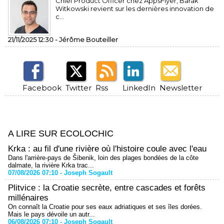
Chief Product Officer chez AppsFlyer, ​Barak
Witkowski revient sur les dernières innovation de
c...
21/11/2025 12:30 -
Jérôme Bouteiller
Facebook
Twitter
Rss
LinkedIn
Newsletter
A LIRE SUR ECOLOCHIC
Krka : au fil d'une rivière où l'histoire coule avec l'eau
Dans l'arrière-pays de Šibenik, loin des plages bondées de la côte
dalmate, la rivière Krka trac...
07/08/2026 07:10 -
Joseph Sogault
Plitvice : la Croatie secrète, entre cascades et forêts
millénaires
On connaît la Croatie pour ses eaux adriatiques et ses îles dorées.
Mais le pays dévoile un autr...
06/08/2026 07:10 -
Joseph Sogault