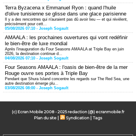
Terra Byzacena x Emmanuel Ryon : quand l'huile
d'olive tunisienne se glisse dans une glace parisienne
Il y a des rencontres qui n'auraient pas dû avoir lieu — et qui révèlent,
précisément pour cett...
05/08/2026 07:10 -
Joseph Sogault
AMAALA : les prochaines ouvertures qui vont redéfinir
le bien-être de luxe mondial
Après l'inauguration du Four Seasons AMAALA at Triple Bay en juin
2026, la destination continue d...
04/08/2026 07:10 -
Joseph Sogault
Four Seasons AMAALA : l'oasis de bien-être de la mer
Rouge ouvre ses portes à Triple Bay
Pendant que Shura Island concentre les regards sur The Red Sea, une
autre destination émerge plu...
03/08/2026 08:00 -
Joseph Sogault
(c) Ecran Mobile 2008 - 2025 redaction (@) ecranmobile.fr
|
|
Plan du site
Syndication
Tags