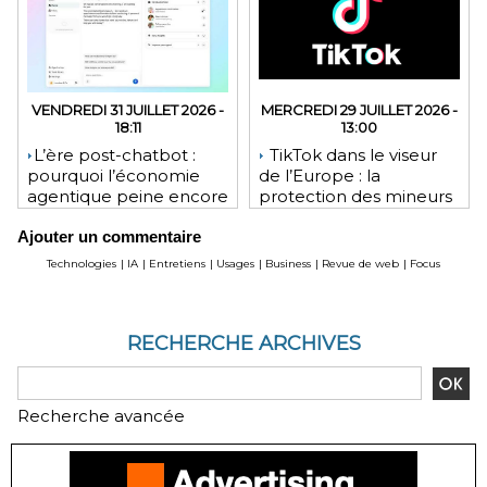
VENDREDI 31 JUILLET 2026 -
MERCREDI 29 JUILLET 2026 -
18:11
13:00
​L’ère post-chatbot :
TikTok dans le viseur
pourquoi l’économie
de l’Europe : la
agentique peine encore
protection des mineurs
à tenir ses promesses
pourrait lui coûter une
Ajouter un commentaire
financières
lourde amende
Technologies
|
IA
|
Entretiens
|
Usages
|
Business
|
Revue de web
|
Focus
RECHERCHE ARCHIVES
Recherche avancée