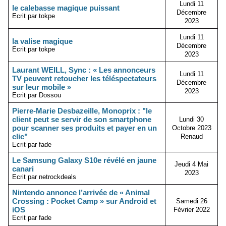
Lundi 11
le calebasse magique puissant
Décembre
Ecrit par tokpe
2023
Lundi 11
la valise magique
Décembre
Ecrit par tokpe
2023
Laurant WEILL, Sync : « Les annonceurs
Lundi 11
TV peuvent retoucher les téléspectateurs
Décembre
sur leur mobile »
2023
Ecrit par Dossou
Pierre-Marie Desbazeille, Monoprix : "le
client peut se servir de son smartphone
Lundi 30
pour scanner ses produits et payer en un
Octobre 2023
clic"
Renaud
Ecrit par fade
Le Samsung Galaxy S10e révélé en jaune
Jeudi 4 Mai
canari
2023
Ecrit par netrockdeals
Nintendo annonce l’arrivée de « Animal
Crossing : Pocket Camp » sur Android et
Samedi 26
iOS
Février 2022
Ecrit par fade