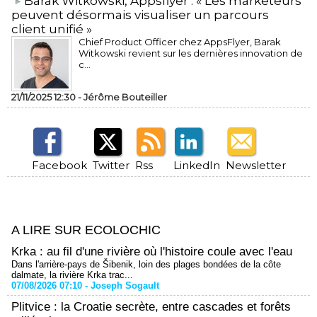
​Barak Witkowski, Appsflyer : « Les marketeurs
peuvent désormais visualiser un parcours
client unifié »
Chief Product Officer chez AppsFlyer, ​Barak
Witkowski revient sur les dernières innovation de
c...
21/11/2025 12:30 -
Jérôme Bouteiller
Facebook
Twitter
Rss
LinkedIn
Newsletter
A LIRE SUR ECOLOCHIC
Krka : au fil d'une rivière où l'histoire coule avec l'eau
Dans l'arrière-pays de Šibenik, loin des plages bondées de la côte
dalmate, la rivière Krka trac...
07/08/2026 07:10 -
Joseph Sogault
Plitvice : la Croatie secrète, entre cascades et forêts