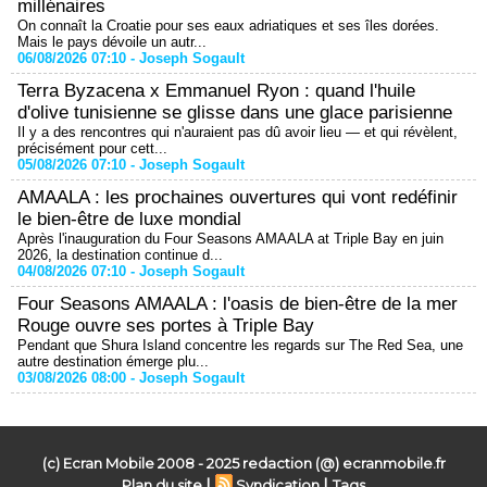
millénaires
On connaît la Croatie pour ses eaux adriatiques et ses îles dorées.
Mais le pays dévoile un autr...
06/08/2026 07:10 -
Joseph Sogault
Terra Byzacena x Emmanuel Ryon : quand l'huile
d'olive tunisienne se glisse dans une glace parisienne
Il y a des rencontres qui n'auraient pas dû avoir lieu — et qui révèlent,
précisément pour cett...
05/08/2026 07:10 -
Joseph Sogault
AMAALA : les prochaines ouvertures qui vont redéfinir
le bien-être de luxe mondial
Après l'inauguration du Four Seasons AMAALA at Triple Bay en juin
2026, la destination continue d...
04/08/2026 07:10 -
Joseph Sogault
Four Seasons AMAALA : l'oasis de bien-être de la mer
Rouge ouvre ses portes à Triple Bay
Pendant que Shura Island concentre les regards sur The Red Sea, une
autre destination émerge plu...
03/08/2026 08:00 -
Joseph Sogault
(c) Ecran Mobile 2008 - 2025 redaction (@) ecranmobile.fr
|
|
Plan du site
Syndication
Tags