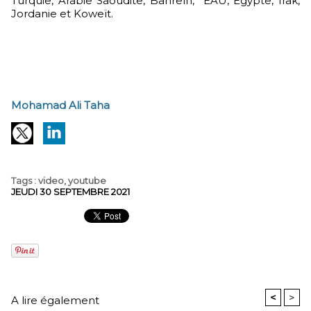
Turquie, Arabie Saoudite, Bahreïn, EAU, Egypte, Irak,
Jordanie et Koweït.
Mohamad Ali Taha
Tags
:
video
,
youtube
JEUDI 30 SEPTEMBRE 2021
<
>
A lire également