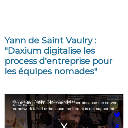
Yann de Saint Vaulry :
"Daxium digitalise les
process d'entreprise pour
les équipes nomades"