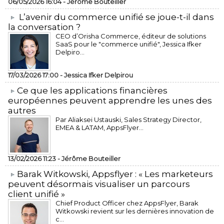
06/05/2026 16:04 -
Jérôme Bouteiller
L’avenir du commerce unifié se joue-t-il dans
la conversation ?
CEO d’Orisha Commerce, éditeur de solutions
SaaS pour le "commerce unifié", Jessica Ifker
Delpiro...
17/03/2026 17:00 -
Jessica Ifker Delpirou
​Ce que les applications financières
européennes peuvent apprendre les unes des
autres
Par Aliaksei Ustauski, Sales Strategy Director,
EMEA & LATAM, AppsFlyer...
13/02/2026 11:23 -
Jérôme Bouteiller
​Barak Witkowski, Appsflyer : « Les marketeurs
peuvent désormais visualiser un parcours
client unifié »
Chief Product Officer chez AppsFlyer, ​Barak
Witkowski revient sur les dernières innovation de
c...