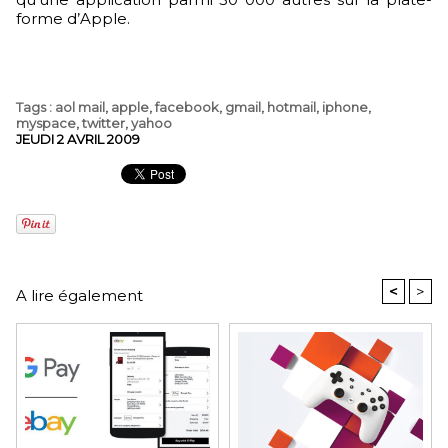
forme d’Apple.
Tags
:
aol mail
,
apple
,
facebook
,
gmail
,
hotmail
,
iphone
,
myspace
,
twitter
,
yahoo
JEUDI 2 AVRIL 2009
<
>
A lire également