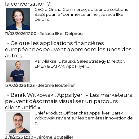
la conversation ?
CEO d’Orisha Commerce, éditeur de solutions
SaaS pour le "commerce unifié", Jessica Ifker
Delpiro...
17/03/2026 17:00 -
Jessica Ifker Delpirou
​Ce que les applications financières
européennes peuvent apprendre les unes des
autres
Par Aliaksei Ustauski, Sales Strategy Director,
EMEA & LATAM, AppsFlyer...
13/02/2026 11:23 -
Jérôme Bouteiller
​Barak Witkowski, Appsflyer : « Les marketeurs
peuvent désormais visualiser un parcours
client unifié »
Chief Product Officer chez AppsFlyer, ​Barak
Witkowski revient sur les dernières innovation de
c...
21/11/2025 12:30 -
Jérôme Bouteiller