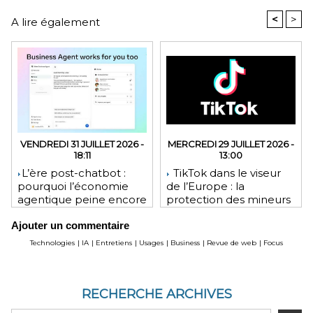
<
>
A lire également
VENDREDI 31 JUILLET 2026 -
MERCREDI 29 JUILLET 2026 -
18:11
13:00
​L’ère post-chatbot :
TikTok dans le viseur
pourquoi l’économie
de l’Europe : la
agentique peine encore
protection des mineurs
à tenir ses promesses
pourrait lui coûter une
Ajouter un commentaire
financières
lourde amende
Technologies
|
IA
|
Entretiens
|
Usages
|
Business
|
Revue de web
|
Focus
RECHERCHE ARCHIVES