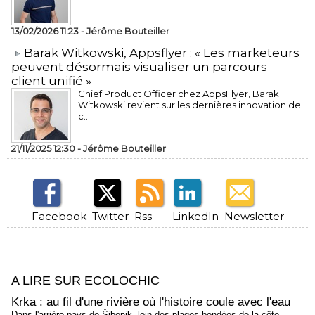
13/02/2026 11:23 -
Jérôme Bouteiller
​Barak Witkowski, Appsflyer : « Les marketeurs
peuvent désormais visualiser un parcours
client unifié »
Chief Product Officer chez AppsFlyer, ​Barak
Witkowski revient sur les dernières innovation de
c...
21/11/2025 12:30 -
Jérôme Bouteiller
Facebook
Twitter
Rss
LinkedIn
Newsletter
A LIRE SUR ECOLOCHIC
Krka : au fil d'une rivière où l'histoire coule avec l'eau
Dans l'arrière-pays de Šibenik, loin des plages bondées de la côte