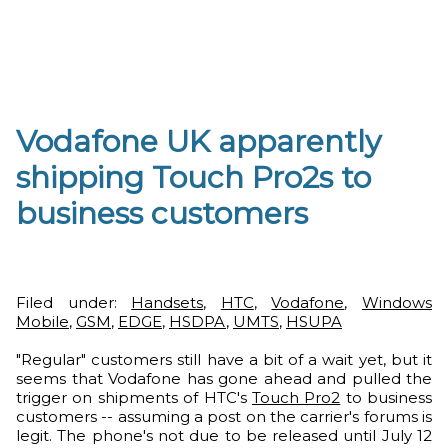
Vodafone UK apparently
shipping Touch Pro2s to
business customers
Filed under:
Handsets
,
HTC
,
Vodafone
,
Windows
Mobile
,
GSM
,
EDGE
,
HSDPA
,
UMTS
,
HSUPA
"Regular" customers still have a bit of a wait yet, but it
seems that Vodafone has gone ahead and pulled the
trigger on shipments of HTC's
Touch Pro2
to business
customers -- assuming a post on the carrier's forums is
legit. The phone's not due to be released until July 12