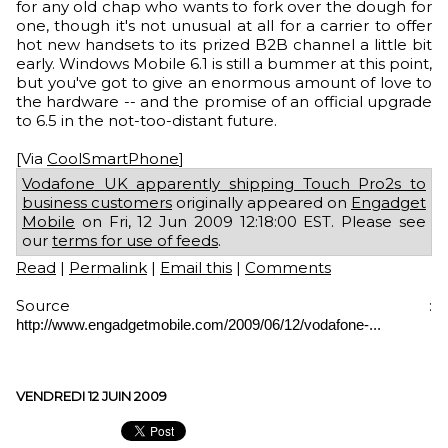
for any old chap who wants to fork over the dough for
one, though it's not unusual at all for a carrier to offer
hot new handsets to its prized B2B channel a little bit
early. Windows Mobile 6.1 is still a bummer at this point,
but you've got to give an enormous amount of love to
the hardware -- and the promise of an official upgrade
to 6.5 in the not-too-distant future.
[Via
CoolSmartPhone
]
Vodafone UK apparently shipping Touch Pro2s to
business customers
originally appeared on
Engadget
Mobile
on Fri, 12 Jun 2009 12:18:00 EST. Please see
our
terms for use of feeds
.
Read
|
Permalink
|
Email this
|
Comments
Source :
http://www.engadgetmobile.com/2009/06/12/vodafone-...
VENDREDI 12 JUIN 2009