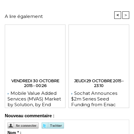
<
>
A lire également
VENDREDI 30 OCTOBRE
JEUDI 29 OCTOBRE 2015 -
2015 - 00:26
23:10
Mobile Value Added
Sochat Announces
Services (MVAS) Market
$2m Series Seed
by Solution, by End
Funding from Eniac
User, by Vertical, & by
Ventures, NEA, and
Nouveau commentaire :
Geography - Global
WeChat Founder Allen
Forecast and Analysis to
Zhang
2020 - Reportlinker
Review
Nom * :