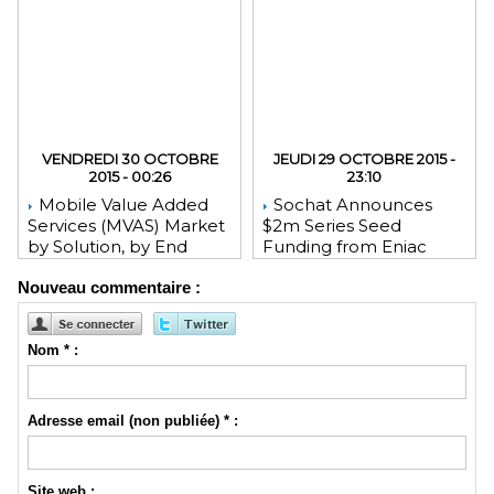
VENDREDI 30 OCTOBRE
JEUDI 29 OCTOBRE 2015 -
2015 - 00:26
23:10
Mobile Value Added
Sochat Announces
Services (MVAS) Market
$2m Series Seed
by Solution, by End
Funding from Eniac
User, by Vertical, & by
Ventures, NEA, and
Nouveau commentaire :
Geography - Global
WeChat Founder Allen
Forecast and Analysis to
Zhang
2020 - Reportlinker
Review
Nom * :
Adresse email (non publiée) * :
Site web :