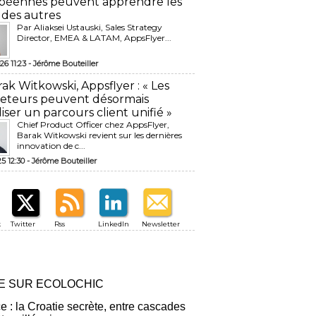
péennes peuvent apprendre les
 des autres
Par Aliaksei Ustauski, Sales Strategy
Director, EMEA & LATAM, AppsFlyer...
26 11:23 -
Jérôme Bouteiller
rak Witkowski, Appsflyer : « Les
eteurs peuvent désormais
liser un parcours client unifié »
Chief Product Officer chez AppsFlyer, ​
Barak Witkowski revient sur les dernières
innovation de c...
25 12:30 -
Jérôme Bouteiller
k
Twitter
Rss
LinkedIn
Newsletter
RE SUR ECOLOCHIC
ce : la Croatie secrète, entre cascades