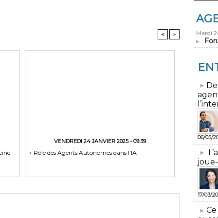
AG
Mardi 
<
>
For
EN
​De
agen
l’inte
06/05/2
VENDREDI 24 JANVIER 2025 - 09:39
L’
cine
Rôle des Agents Autonomes dans l’IA
joue-
17/03/20
​Ce