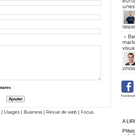
euro
unes
13/02/20
​Ba
mark
visua
21/11/20
ntaires
Faceboo
|
Usages
|
Business
|
Revue de web
|
Focus
A LI
Plitvi