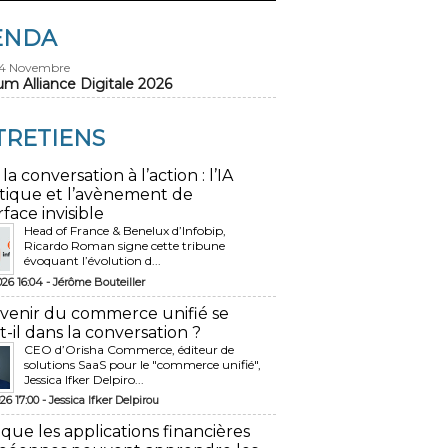
ENDA
24 Novembre
um Alliance Digitale 2026
TRETIENS
 la conversation à l’action : l’IA
tique et l’avènement de
rface invisible
Head of France & Benelux d’Infobip,
Ricardo Roman signe cette tribune
évoquant l’évolution d...
026 16:04 -
Jérôme Bouteiller
avenir du commerce unifié se
t-il dans la conversation ?
CEO d’Orisha Commerce, éditeur de
solutions SaaS pour le "commerce unifié",
Jessica Ifker Delpiro...
26 17:00 -
Jessica Ifker Delpirou
 que les applications financières