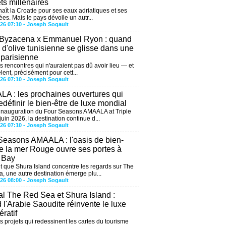
êts millénaires
aît la Croatie pour ses eaux adriatiques et ses
ées. Mais le pays dévoile un autr...
026 07:10 -
Joseph Sogault
 Byzacena x Emmanuel Ryon : quand
e d'olive tunisienne se glisse dans une
 parisienne
es rencontres qui n'auraient pas dû avoir lieu — et
lent, précisément pour cett...
026 07:10 -
Joseph Sogault
A : les prochaines ouvertures qui
edéfinir le bien-être de luxe mondial
'inauguration du Four Seasons AMAALA at Triple
uin 2026, la destination continue d...
026 07:10 -
Joseph Sogault
Seasons AMAALA : l'oasis de bien-
de la mer Rouge ouvre ses portes à
e Bay
 que Shura Island concentre les regards sur The
, une autre destination émerge plu...
026 08:00 -
Joseph Sogault
al The Red Sea et Shura Island :
 l'Arabie Saoudite réinvente le luxe
ratif
es projets qui redessinent les cartes du tourisme