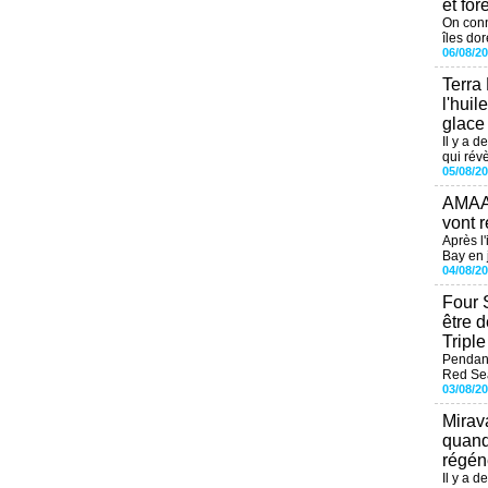
et for
On conn
îles dor
06/08/2
Terra
l'huil
glace
Il y a d
qui révè
05/08/2
AMAAL
vont r
Après l
Bay en j
04/08/2
Four 
être 
Tripl
Pendant
Red Sea
03/08/2
Mirav
quand
régéné
Il y a d