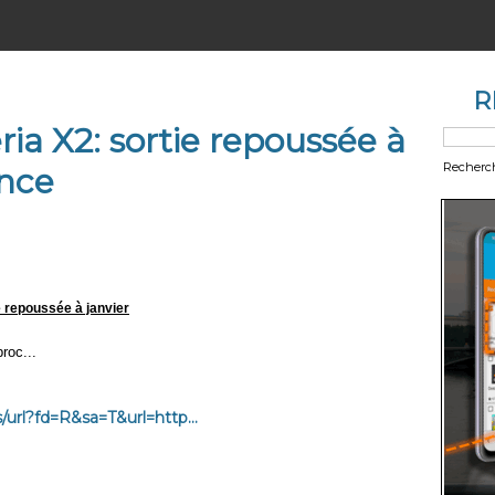
R
ia X2: sortie repoussée à
Recherc
ance
e repoussée à janvier
proc...
url?fd=R&sa=T&url=http...