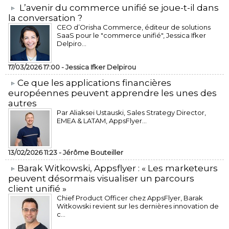
L’avenir du commerce unifié se joue-t-il dans
la conversation ?
CEO d’Orisha Commerce, éditeur de solutions
SaaS pour le "commerce unifié", Jessica Ifker
Delpiro...
17/03/2026 17:00 -
Jessica Ifker Delpirou
​Ce que les applications financières
européennes peuvent apprendre les unes des
autres
Par Aliaksei Ustauski, Sales Strategy Director,
EMEA & LATAM, AppsFlyer...
13/02/2026 11:23 -
Jérôme Bouteiller
​Barak Witkowski, Appsflyer : « Les marketeurs
peuvent désormais visualiser un parcours
client unifié »
Chief Product Officer chez AppsFlyer, ​Barak
Witkowski revient sur les dernières innovation de
c...