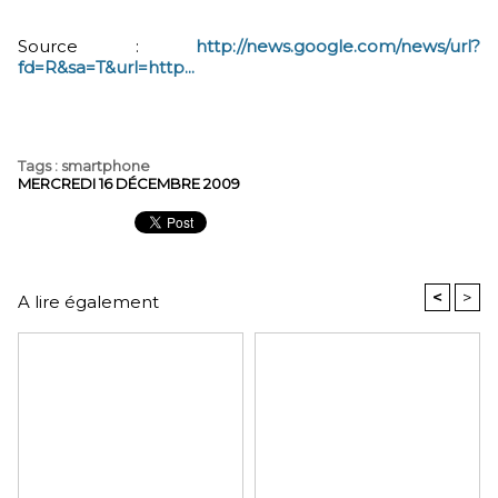
Source :
http://news.google.com/news/url?
fd=R&sa=T&url=http...
Tags
:
smartphone
MERCREDI 16 DÉCEMBRE 2009
<
>
A lire également