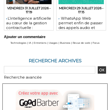
VENDREDI 31 JUILLET 2026 -
MERCREDI 29 JUILLET 2026 -
17:19
17:15
​L’intelligence artificielle
WhatsApp Web
au cœur de la gestion
permet enfin de passer
contractuelle :
des appels audio et
révolution ou mutation
vidéo depuis le
Ajouter un commentaire
pour les juristes ?
navigateur
Technologies
|
IA
|
Entretiens
|
Usages
|
Business
|
Revue de web
|
Focus
RECHERCHE ARCHIVES
Recherche avancée