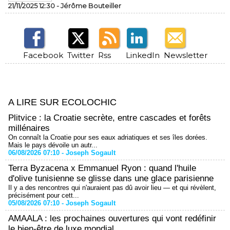
21/11/2025 12:30 -
Jérôme Bouteiller
Facebook
Twitter
Rss
LinkedIn
Newsletter
A LIRE SUR ECOLOCHIC
Plitvice : la Croatie secrète, entre cascades et forêts
millénaires
On connaît la Croatie pour ses eaux adriatiques et ses îles dorées.
Mais le pays dévoile un autr...
06/08/2026 07:10 -
Joseph Sogault
Terra Byzacena x Emmanuel Ryon : quand l'huile
d'olive tunisienne se glisse dans une glace parisienne
Il y a des rencontres qui n'auraient pas dû avoir lieu — et qui révèlent,
précisément pour cett...
05/08/2026 07:10 -
Joseph Sogault
AMAALA : les prochaines ouvertures qui vont redéfinir
le bien-être de luxe mondial