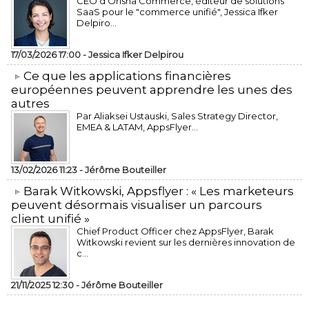
CEO d’Orisha Commerce, éditeur de solutions
SaaS pour le "commerce unifié", Jessica Ifker
Delpiro...
17/03/2026 17:00 -
Jessica Ifker Delpirou
​Ce que les applications financières
européennes peuvent apprendre les unes des
autres
Par Aliaksei Ustauski, Sales Strategy Director,
EMEA & LATAM, AppsFlyer...
13/02/2026 11:23 -
Jérôme Bouteiller
​Barak Witkowski, Appsflyer : « Les marketeurs
peuvent désormais visualiser un parcours
client unifié »
Chief Product Officer chez AppsFlyer, ​Barak
Witkowski revient sur les dernières innovation de
c...
21/11/2025 12:30 -
Jérôme Bouteiller