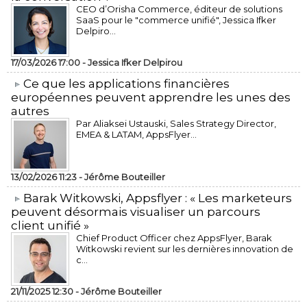
CEO d’Orisha Commerce, éditeur de solutions
SaaS pour le "commerce unifié", Jessica Ifker
Delpiro...
17/03/2026 17:00 -
Jessica Ifker Delpirou
​Ce que les applications financières
européennes peuvent apprendre les unes des
autres
Par Aliaksei Ustauski, Sales Strategy Director,
EMEA & LATAM, AppsFlyer...
13/02/2026 11:23 -
Jérôme Bouteiller
​Barak Witkowski, Appsflyer : « Les marketeurs
peuvent désormais visualiser un parcours
client unifié »
Chief Product Officer chez AppsFlyer, ​Barak
Witkowski revient sur les dernières innovation de
c...
21/11/2025 12:30 -
Jérôme Bouteiller