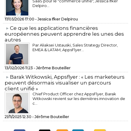
SaaS pour le "commerce unifié", Jessica Ifker
Delpiro...
17/03/2026 17:00 -
Jessica Ifker Delpirou
​Ce que les applications financières
européennes peuvent apprendre les unes des
autres
Par Aliaksei Ustauski, Sales Strategy Director,
EMEA & LATAM, AppsFlyer...
13/02/2026 11:23 -
Jérôme Bouteiller
​Barak Witkowski, Appsflyer : « Les marketeurs
peuvent désormais visualiser un parcours
client unifié »
Chief Product Officer chez AppsFlyer, ​Barak
Witkowski revient sur les dernières innovation de
c...
21/11/2025 12:30 -
Jérôme Bouteiller