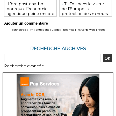
​L’ère post-chatbot :
TikTok dans le viseur
pourquoi l’économie
de l’Europe : la
agentique peine encore
protection des mineurs
à tenir ses promesses
pourrait lui coûter une
Ajouter un commentaire
financières
lourde amende
Technologies
|
IA
|
Entretiens
|
Usages
|
Business
|
Revue de web
|
Focus
RECHERCHE ARCHIVES
Recherche avancée