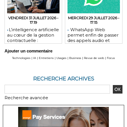
VENDREDI 31 JUILLET 2026 -
MERCREDI 29 JUILLET 2026 -
17:19
17:15
​L’intelligence artificielle
WhatsApp Web
au cœur de la gestion
permet enfin de passer
contractuelle :
des appels audio et
révolution ou mutation
vidéo depuis le
Ajouter un commentaire
pour les juristes ?
navigateur
Technologies
|
IA
|
Entretiens
|
Usages
|
Business
|
Revue de web
|
Focus
RECHERCHE ARCHIVES
Recherche avancée