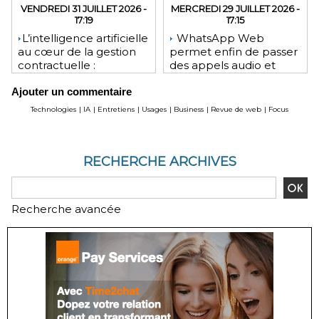
VENDREDI 31 JUILLET 2026 -
MERCREDI 29 JUILLET 2026 -
17:19
17:15
​L’intelligence artificielle
WhatsApp Web
au cœur de la gestion
permet enfin de passer
contractuelle :
des appels audio et
révolution ou mutation
vidéo depuis le
Ajouter un commentaire
pour les juristes ?
navigateur
Technologies
|
IA
|
Entretiens
|
Usages
|
Business
|
Revue de web
|
Focus
RECHERCHE ARCHIVES
Recherche avancée