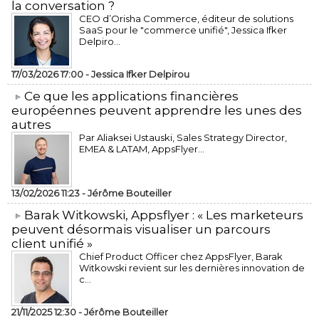
la conversation ?
CEO d’Orisha Commerce, éditeur de solutions
SaaS pour le "commerce unifié", Jessica Ifker
Delpiro...
17/03/2026 17:00 -
Jessica Ifker Delpirou
​Ce que les applications financières
européennes peuvent apprendre les unes des
autres
Par Aliaksei Ustauski, Sales Strategy Director,
EMEA & LATAM, AppsFlyer...
13/02/2026 11:23 -
Jérôme Bouteiller
​Barak Witkowski, Appsflyer : « Les marketeurs
peuvent désormais visualiser un parcours
client unifié »
Chief Product Officer chez AppsFlyer, ​Barak
Witkowski revient sur les dernières innovation de
c...
21/11/2025 12:30 -
Jérôme Bouteiller