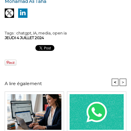
Mohamad Ali Taha
Tags
:
chatgpt
,
IA
,
media
,
open ia
JEUDI 4 JUILLET 2024
<
>
A lire également