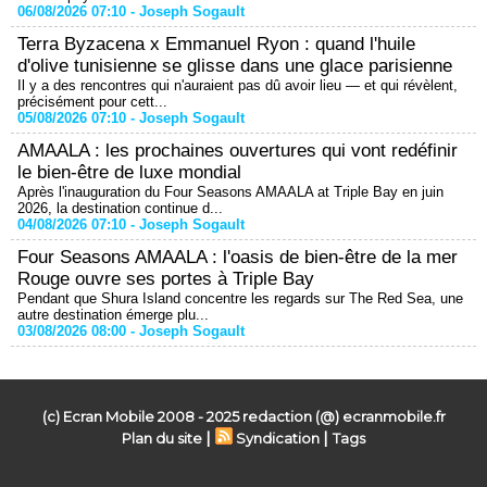
06/08/2026 07:10 -
Joseph Sogault
Terra Byzacena x Emmanuel Ryon : quand l'huile
d'olive tunisienne se glisse dans une glace parisienne
Il y a des rencontres qui n'auraient pas dû avoir lieu — et qui révèlent,
précisément pour cett...
05/08/2026 07:10 -
Joseph Sogault
AMAALA : les prochaines ouvertures qui vont redéfinir
le bien-être de luxe mondial
Après l'inauguration du Four Seasons AMAALA at Triple Bay en juin
2026, la destination continue d...
04/08/2026 07:10 -
Joseph Sogault
Four Seasons AMAALA : l'oasis de bien-être de la mer
Rouge ouvre ses portes à Triple Bay
Pendant que Shura Island concentre les regards sur The Red Sea, une
autre destination émerge plu...
03/08/2026 08:00 -
Joseph Sogault
(c) Ecran Mobile 2008 - 2025 redaction (@) ecranmobile.fr
|
|
Plan du site
Syndication
Tags