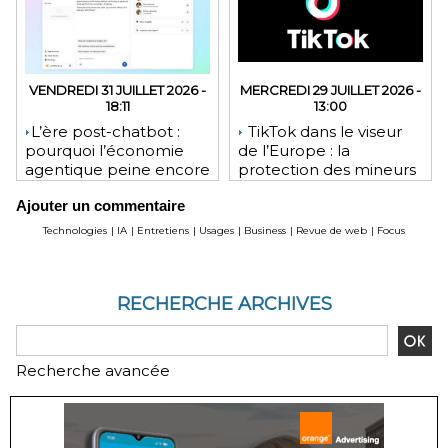
VENDREDI 31 JUILLET 2026 -
MERCREDI 29 JUILLET 2026 -
18:11
13:00
​L’ère post-chatbot :
TikTok dans le viseur
pourquoi l’économie
de l’Europe : la
agentique peine encore
protection des mineurs
à tenir ses promesses
pourrait lui coûter une
Ajouter un commentaire
financières
lourde amende
Technologies
|
IA
|
Entretiens
|
Usages
|
Business
|
Revue de web
|
Focus
RECHERCHE ARCHIVES
Recherche avancée