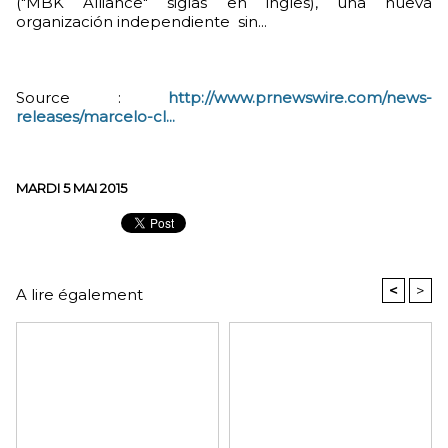
("MBK Alliance" siglas en ingles), una nueva
organización independiente sin...
Source :
http://www.prnewswire.com/news-
releases/marcelo-cl...
MARDI 5 MAI 2015
<
>
A lire également