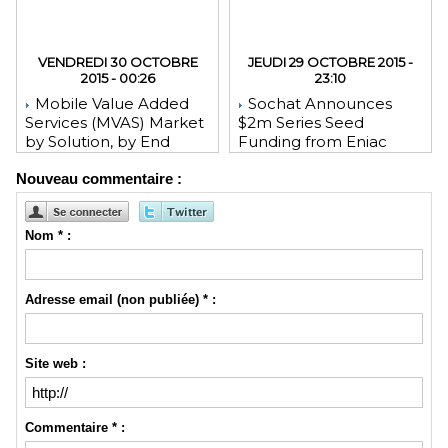
VENDREDI 30 OCTOBRE
JEUDI 29 OCTOBRE 2015 -
2015 - 00:26
23:10
Mobile Value Added
Sochat Announces
Services (MVAS) Market
$2m Series Seed
by Solution, by End
Funding from Eniac
User, by Vertical, & by
Ventures, NEA, and
Nouveau commentaire :
Geography - Global
WeChat Founder Allen
Forecast and Analysis to
Zhang
2020 - Reportlinker
Review
Nom * :
Adresse email (non publiée) * :
Site web :
Commentaire * :