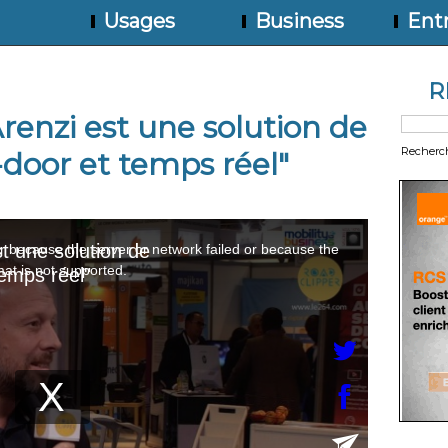
Usages
Business
Entr
R
Arenzi est une solution de
Recherc
-door et temps réel"