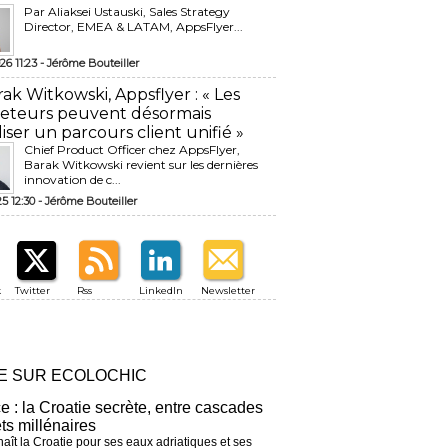
Par Aliaksei Ustauski, Sales Strategy
Director, EMEA & LATAM, AppsFlyer...
26 11:23 -
Jérôme Bouteiller
rak Witkowski, Appsflyer : « Les
eteurs peuvent désormais
liser un parcours client unifié »
Chief Product Officer chez AppsFlyer, ​
Barak Witkowski revient sur les dernières
innovation de c...
25 12:30 -
Jérôme Bouteiller
k
Twitter
Rss
LinkedIn
Newsletter
RE SUR ECOLOCHIC
ce : la Croatie secrète, entre cascades
êts millénaires
aît la Croatie pour ses eaux adriatiques et ses