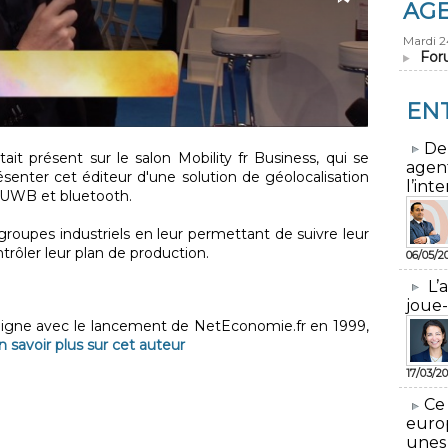
AG
Mardi 
For
EN
​De
ait présent sur le salon Mobility fr Business, qui se
agen
ésenter cet éditeur d'une solution de géolocalisation
l’inte
s UWB et bluetooth.
groupes industriels en leur permettant de suivre leur
trôler leur plan de production.
06/05/2
L’
joue-
 ligne avec le lancement de NetEconomie.fr en 1999,
n savoir plus sur cet auteur
17/03/20
​Ce
euro
unes