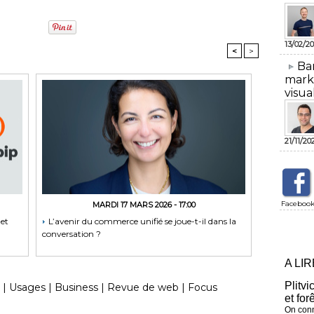
13/02/20
<
>
​Ba
mark
visua
21/11/20
Faceboo
MARDI 17 MARS 2026 - 17:00
 et
L’avenir du commerce unifié se joue-t-il dans la
conversation ?
A LI
Plitvi
|
Usages
|
Business
|
Revue de web
|
Focus
et for
On conn