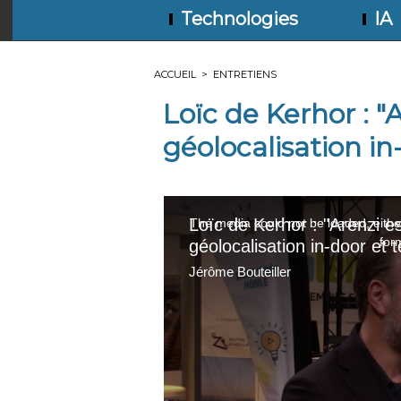
Technologies
IA
ACCUEIL
>
ENTRETIENS
Loïc de Kerhor : "
géolocalisation in