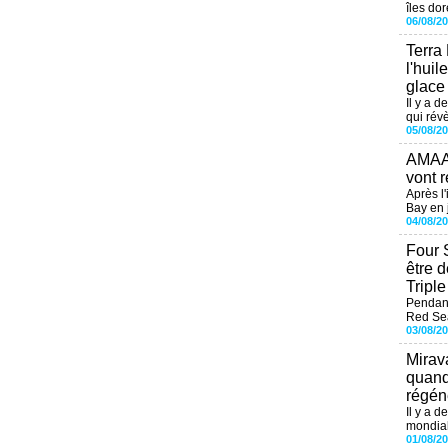
îles dor
06/08/2
Terra
l'huil
glace
Il y a d
qui révè
05/08/2
AMAAL
vont r
Après l
Bay en j
04/08/2
Four 
être 
Tripl
Pendant
Red Sea
03/08/2
Mirav
quand
régéné
Il y a d
mondial
01/08/2