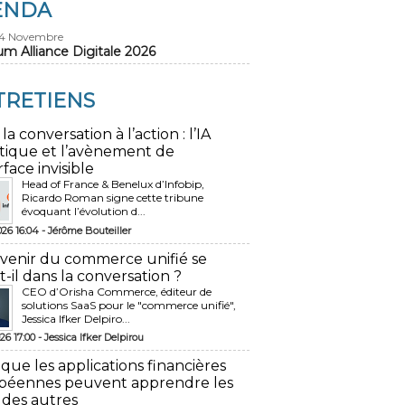
ENDA
24 Novembre
um Alliance Digitale 2026
TRETIENS
 la conversation à l’action : l’IA
tique et l’avènement de
rface invisible
Head of France & Benelux d’Infobip,
Ricardo Roman signe cette tribune
évoquant l’évolution d...
026 16:04 -
Jérôme Bouteiller
avenir du commerce unifié se
t-il dans la conversation ?
CEO d’Orisha Commerce, éditeur de
solutions SaaS pour le "commerce unifié",
Jessica Ifker Delpiro...
26 17:00 -
Jessica Ifker Delpirou
 que les applications financières
péennes peuvent apprendre les
 des autres