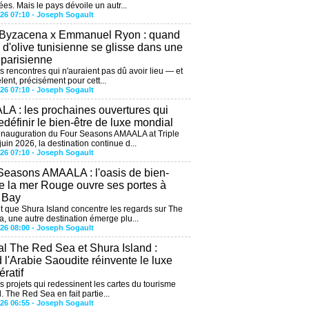
ées. Mais le pays dévoile un autr...
026 07:10 -
Joseph Sogault
 Byzacena x Emmanuel Ryon : quand
e d'olive tunisienne se glisse dans une
 parisienne
es rencontres qui n'auraient pas dû avoir lieu — et
lent, précisément pour cett...
026 07:10 -
Joseph Sogault
A : les prochaines ouvertures qui
edéfinir le bien-être de luxe mondial
'inauguration du Four Seasons AMAALA at Triple
uin 2026, la destination continue d...
026 07:10 -
Joseph Sogault
Seasons AMAALA : l'oasis de bien-
de la mer Rouge ouvre ses portes à
e Bay
 que Shura Island concentre les regards sur The
, une autre destination émerge plu...
026 08:00 -
Joseph Sogault
al The Red Sea et Shura Island :
 l'Arabie Saoudite réinvente le luxe
ratif
es projets qui redessinent les cartes du tourisme
. The Red Sea en fait partie...
026 06:55 -
Joseph Sogault