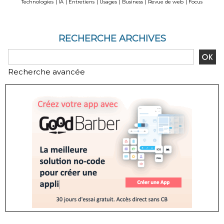
Technologies
|
IA
|
Entretiens
|
Usages
|
Business
|
Revue de web
|
Focus
RECHERCHE ARCHIVES
Recherche avancée