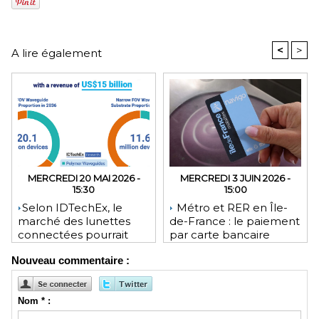
<
>
A lire également
MERCREDI 20 MAI 2026 -
MERCREDI 3 JUIN 2026 -
15:30
15:00
​Selon IDTechEx, le
Métro et RER en Île-
marché des lunettes
de-France : le paiement
connectées pourrait
par carte bancaire
atteindre 35 millions
arrive enfin aux
Nouveau commentaire :
d’unités d’ici 2036
portillons
Nom * :