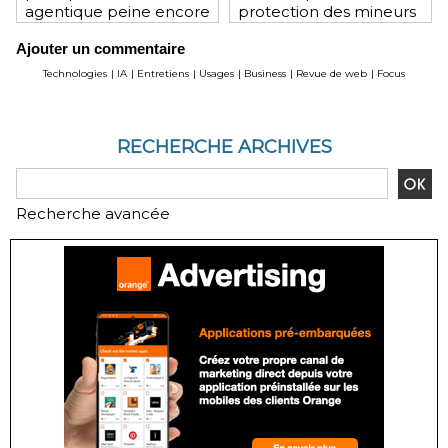
agentique peine encore
protection des mineurs
à tenir ses promesses
pourrait lui coûter une
Ajouter un commentaire
financières
lourde amende
Technologies
|
IA
|
Entretiens
|
Usages
|
Business
|
Revue de web
|
Focus
RECHERCHE ARCHIVES
Recherche avancée