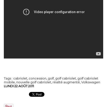
Tags
:
cabriolet
,
concession
,
golf
,
golf cabriolet
,
golf cabriolet
mobile
,
nouvelle golf cabriolet
,
réalité augmenté
,
Volkswagen
LUNDI 22 AOÛT 2011