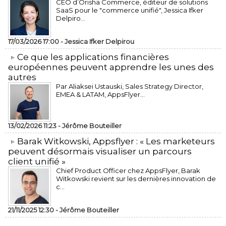
CEO d’Orisha Commerce, éditeur de solutions
SaaS pour le "commerce unifié", Jessica Ifker
Delpiro...
17/03/2026 17:00 -
Jessica Ifker Delpirou
​Ce que les applications financières
européennes peuvent apprendre les unes des
autres
Par Aliaksei Ustauski, Sales Strategy Director,
EMEA & LATAM, AppsFlyer...
13/02/2026 11:23 -
Jérôme Bouteiller
​Barak Witkowski, Appsflyer : « Les marketeurs
peuvent désormais visualiser un parcours
client unifié »
Chief Product Officer chez AppsFlyer, ​Barak
Witkowski revient sur les dernières innovation de
c...
21/11/2025 12:30 -
Jérôme Bouteiller