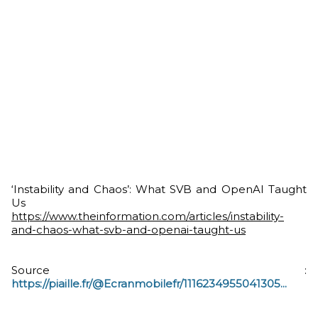
‘Instability and Chaos’: What SVB and OpenAI Taught
Us
https://www.
theinformation.com/articles/in
stability-
and-chaos-what-svb-and-openai-taught-us
Source :
https://piaille.fr/@Ecranmobilefr/1116234955041305...