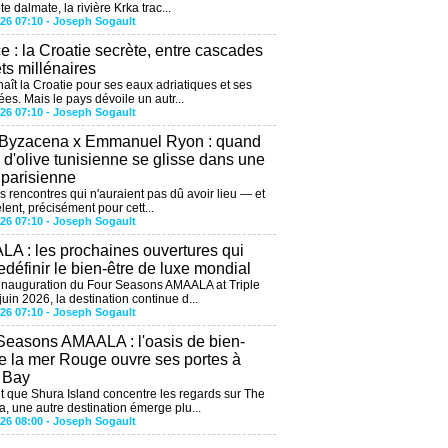
te dalmate, la rivière Krka trac...
026 07:10 -
Joseph Sogault
ce : la Croatie secrète, entre cascades
êts millénaires
aît la Croatie pour ses eaux adriatiques et ses
ées. Mais le pays dévoile un autr...
026 07:10 -
Joseph Sogault
 Byzacena x Emmanuel Ryon : quand
e d'olive tunisienne se glisse dans une
 parisienne
es rencontres qui n'auraient pas dû avoir lieu — et
lent, précisément pour cett...
026 07:10 -
Joseph Sogault
A : les prochaines ouvertures qui
edéfinir le bien-être de luxe mondial
'inauguration du Four Seasons AMAALA at Triple
uin 2026, la destination continue d...
026 07:10 -
Joseph Sogault
Seasons AMAALA : l'oasis de bien-
de la mer Rouge ouvre ses portes à
e Bay
 que Shura Island concentre les regards sur The
, une autre destination émerge plu...
026 08:00 -
Joseph Sogault