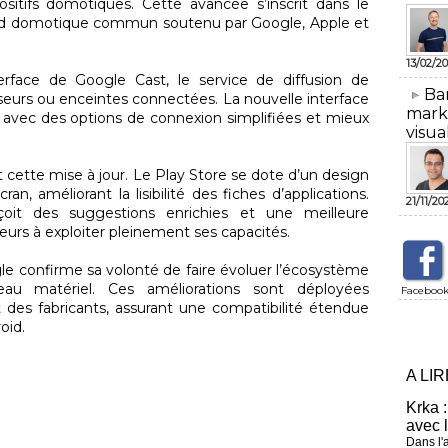
ositifs domotiques. Cette avancée s’inscrit dans le
rd domotique commun soutenu par Google, Apple et
13/02/20
terface de Google Cast, le service de diffusion de
​Ba
iseurs ou enceintes connectées. La nouvelle interface
mark
, avec des options de connexion simplifiées et mieux
visua
cette mise à jour. Le Play Store se dote d’un design
an, améliorant la lisibilité des fiches d’applications.
21/11/20
eçoit des suggestions enrichies et une meilleure
ateurs à exploiter pleinement ses capacités.
gle confirme sa volonté de faire évoluer l’écosystème
au matériel. Ces améliorations sont déployées
Faceboo
s fabricants, assurant une compatibilité étendue
oid.
A LI
Krka :
avec 
Dans l'