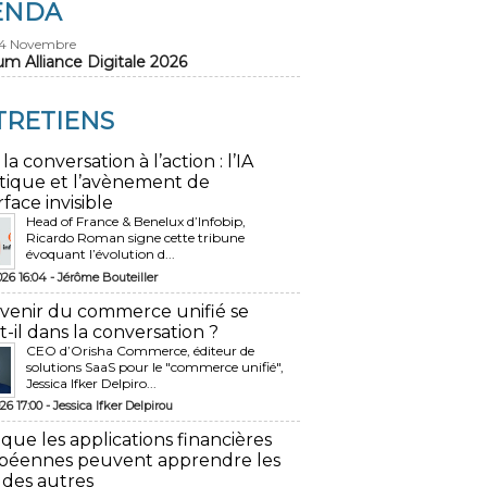
ENDA
24 Novembre
um Alliance Digitale 2026
TRETIENS
 la conversation à l’action : l’IA
tique et l’avènement de
rface invisible
Head of France & Benelux d’Infobip,
Ricardo Roman signe cette tribune
évoquant l’évolution d...
026 16:04 -
Jérôme Bouteiller
avenir du commerce unifié se
t-il dans la conversation ?
CEO d’Orisha Commerce, éditeur de
solutions SaaS pour le "commerce unifié",
Jessica Ifker Delpiro...
26 17:00 -
Jessica Ifker Delpirou
 que les applications financières
péennes peuvent apprendre les
 des autres