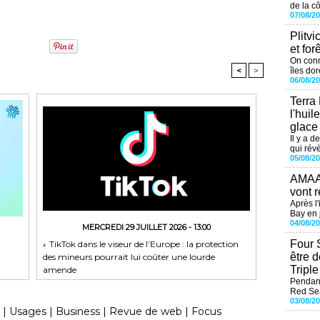
de la cô
07/08/2
Plitvi
et for
On conn
<
>
îles dor
06/08/2
Terra
l'huil
glace
Il y a d
qui révè
05/08/2
AMAAL
vont r
Après l
Bay en j
04/08/2
MERCREDI 29 JUILLET 2026 - 13:00
Four 
TikTok dans le viseur de l’Europe : la protection
être 
des mineurs pourrait lui coûter une lourde
Tripl
amende
Pendant
Red Sea
03/08/2
|
Usages
|
Business
|
Revue de web
|
Focus