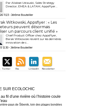
Par Aliaksei Ustauski, Sales Strategy
Director, EMEA & LATAM, AppsFlyer...
26 11:23 -
Jérôme Bouteiller
rak Witkowski, Appsflyer : « Les
eteurs peuvent désormais
liser un parcours client unifié »
Chief Product Officer chez AppsFlyer, ​
Barak Witkowski revient sur les dernières
innovation de c...
25 12:30 -
Jérôme Bouteiller
k
Twitter
Rss
LinkedIn
Newsletter
RE SUR ECOLOCHIC
 au fil d'une rivière où l'histoire coule
l'eau
arrière-pays de Šibenik, loin des plages bondées