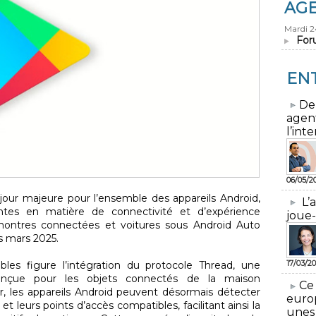
AG
Mardi 
For
EN
​De
agen
l’inte
06/05/2
our majeure pour l’ensemble des appareils Android,
L’
tes en matière de connectivité et d’expérience
joue-
, montres connectées et voitures sous Android Auto
s mars 2025.
17/03/20
les figure l’intégration du protocole Thread, une
onçue pour les objets connectés de la maison
​Ce
ur, les appareils Android peuvent désormais détecter
euro
leurs points d’accès compatibles, facilitant ainsi la
unes