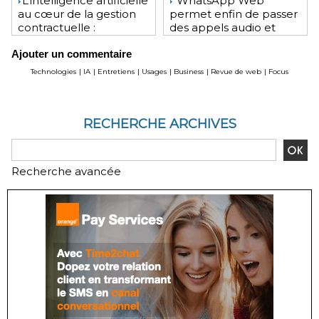
​L’intelligence artificielle
WhatsApp Web
au cœur de la gestion
permet enfin de passer
contractuelle :
des appels audio et
révolution ou mutation
vidéo depuis le
Ajouter un commentaire
pour les juristes ?
navigateur
Technologies
|
IA
|
Entretiens
|
Usages
|
Business
|
Revue de web
|
Focus
RECHERCHE ARCHIVES
Recherche avancée