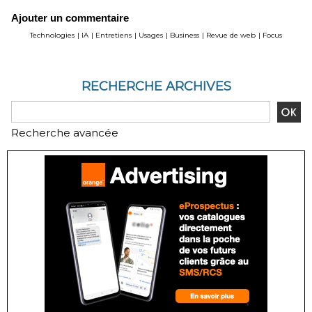
révolution ou mutation
vidéo depuis le
Ajouter un commentaire
pour les juristes ?
navigateur
Technologies
|
IA
|
Entretiens
|
Usages
|
Business
|
Revue de web
|
Focus
RECHERCHE ARCHIVES
Recherche avancée