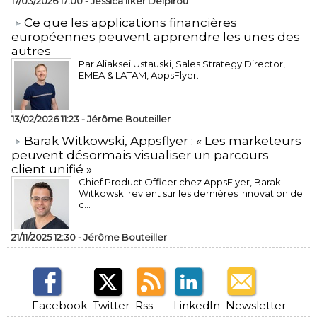
17/03/2026 17:00 -
Jessica Ifker Delpirou
​Ce que les applications financières
européennes peuvent apprendre les unes des
autres
Par Aliaksei Ustauski, Sales Strategy Director,
EMEA & LATAM, AppsFlyer...
13/02/2026 11:23 -
Jérôme Bouteiller
​Barak Witkowski, Appsflyer : « Les marketeurs
peuvent désormais visualiser un parcours
client unifié »
Chief Product Officer chez AppsFlyer, ​Barak
Witkowski revient sur les dernières innovation de
c...
21/11/2025 12:30 -
Jérôme Bouteiller
Facebook
Twitter
Rss
LinkedIn
Newsletter