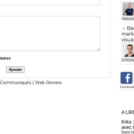
13/02/20
​Ba
mark
visua
ntaires
21/11/20
Communiqués
|
Web Review
Faceboo
A LI
Krka :
avec 
Dans l'