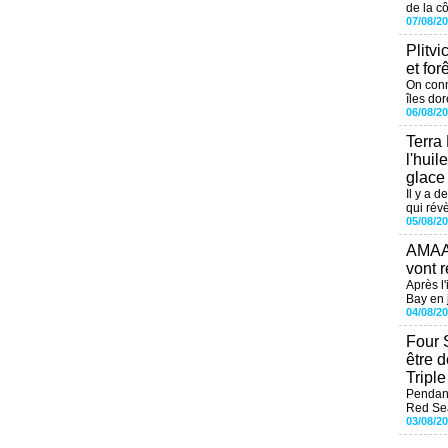
de la cô
07/08/2
Plitvi
et for
On conn
îles dor
06/08/2
Terra
l'huil
glace
Il y a d
qui révè
05/08/2
AMAAL
vont r
Après l
Bay en j
04/08/2
Four 
être 
Tripl
Pendant
Red Sea
03/08/2