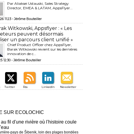
Par Aliaksei Ustauski, Sales Strategy
Director, EMEA & LATAM, AppsFlyer...
26 11:23 -
Jérôme Bouteiller
rak Witkowski, Appsflyer : « Les
eteurs peuvent désormais
liser un parcours client unifié »
Chief Product Officer chez AppsFlyer, ​
Barak Witkowski revient sur les dernières
innovation de c...
25 12:30 -
Jérôme Bouteiller
k
Twitter
Rss
LinkedIn
Newsletter
RE SUR ECOLOCHIC
 au fil d'une rivière où l'histoire coule
l'eau
arrière-pays de Šibenik, loin des plages bondées