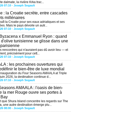
te dalmate, la rivière Krka trac...
026 07:10 -
Joseph Sogault
ce : la Croatie secrète, entre cascades
êts millénaires
aît la Croatie pour ses eaux adriatiques et ses
ées. Mais le pays dévoile un autr...
026 07:10 -
Joseph Sogault
 Byzacena x Emmanuel Ryon : quand
e d'olive tunisienne se glisse dans une
 parisienne
es rencontres qui n'auraient pas dû avoir lieu — et
lent, précisément pour cett...
026 07:10 -
Joseph Sogault
A : les prochaines ouvertures qui
edéfinir le bien-être de luxe mondial
'inauguration du Four Seasons AMAALA at Triple
uin 2026, la destination continue d...
026 07:10 -
Joseph Sogault
Seasons AMAALA : l'oasis de bien-
de la mer Rouge ouvre ses portes à
e Bay
 que Shura Island concentre les regards sur The
, une autre destination émerge plu...
026 08:00 -
Joseph Sogault