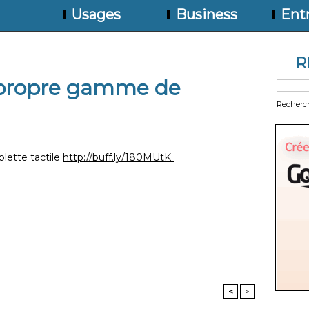
Usages
Business
Entr
R
 propre gamme de
Recherc
lette tactile
http://
buff.ly/180MUtK
<
>