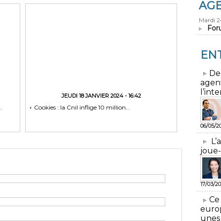
AG
Mardi 
For
EN
​De
agen
l’inte
JEUDI 18 JANVIER 2024 - 16:42
.
Cookies : la Cnil inflige 10 million...
06/05/2
L’
joue-
17/03/20
​Ce
euro
unes