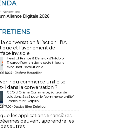
ENDA
24 Novembre
um Alliance Digitale 2026
TRETIENS
 la conversation à l’action : l’IA
tique et l’avènement de
rface invisible
Head of France & Benelux d’Infobip,
Ricardo Roman signe cette tribune
évoquant l’évolution d...
026 16:04 -
Jérôme Bouteiller
avenir du commerce unifié se
t-il dans la conversation ?
CEO d’Orisha Commerce, éditeur de
solutions SaaS pour le "commerce unifié",
Jessica Ifker Delpiro...
26 17:00 -
Jessica Ifker Delpirou
 que les applications financières
péennes peuvent apprendre les
 des autres