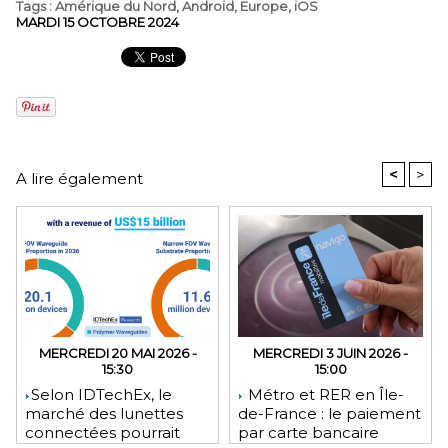
Tags
:
Amérique du Nord
,
Android
,
Europe
,
iOS
MARDI 15 OCTOBRE 2024
<
>
A lire également
MERCREDI 20 MAI 2026 -
MERCREDI 3 JUIN 2026 -
15:30
15:00
​Selon IDTechEx, le
Métro et RER en Île-
marché des lunettes
de-France : le paiement
connectées pourrait
par carte bancaire