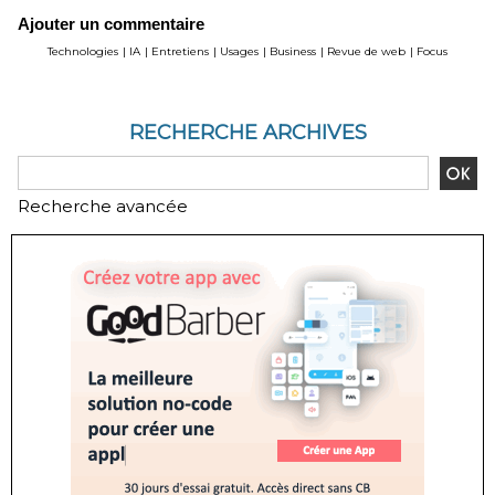
atteindre 35 millions
arrive enfin aux
Ajouter un commentaire
d’unités d’ici 2036
portillons
Technologies
|
IA
|
Entretiens
|
Usages
|
Business
|
Revue de web
|
Focus
RECHERCHE ARCHIVES
Recherche avancée