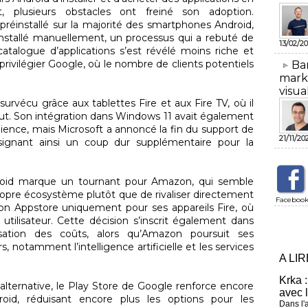
 plusieurs obstacles ont freiné son adoption.
préinstallé sur la majorité des smartphones Android,
 installé manuellement, un processus qui a rebuté de
13/02/20
catalogue d’applications s’est révélé moins riche et
 privilégier Google, où le nombre de clients potentiels
​Ba
mark
visua
rvécu grâce aux tablettes Fire et aux Fire TV, où il
faut. Son intégration dans Windows 11 avait également
dience, mais Microsoft a annoncé la fin du support de
21/11/20
signant ainsi un coup dur supplémentaire pour la
droid marque un tournant pour Amazon, qui semble
propre écosystème plutôt que de rivaliser directement
Faceboo
on Appstore uniquement pour ses appareils Fire, où
 utilisateur. Cette décision s’inscrit également dans
sation des coûts, alors qu’Amazon poursuit ses
, notamment l’intelligence artificielle et les services
A LI
Krka :
 alternative, le Play Store de Google renforce encore
avec 
id, réduisant encore plus les options pour les
Dans l'