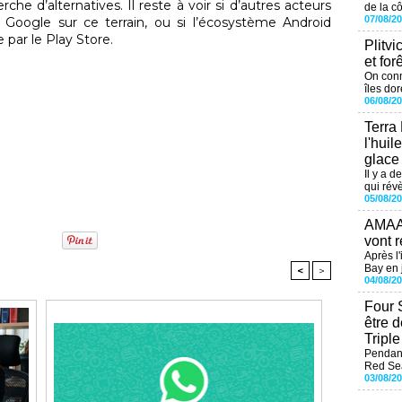
rche d’alternatives. Il reste à voir si d’autres acteurs
de la cô
07/08/2
 Google sur ce terrain, ou si l’écosystème Android
par le Play Store.
Plitvi
et for
On conn
îles dor
06/08/2
Terra
l'huil
glace
Il y a d
qui révè
05/08/2
AMAAL
vont r
Après l
Bay en j
<
>
04/08/2
Four 
être 
Tripl
Pendant
Red Sea
03/08/2