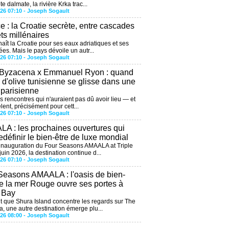
te dalmate, la rivière Krka trac...
026 07:10 -
Joseph Sogault
ce : la Croatie secrète, entre cascades
êts millénaires
aît la Croatie pour ses eaux adriatiques et ses
ées. Mais le pays dévoile un autr...
026 07:10 -
Joseph Sogault
 Byzacena x Emmanuel Ryon : quand
e d'olive tunisienne se glisse dans une
 parisienne
es rencontres qui n'auraient pas dû avoir lieu — et
lent, précisément pour cett...
026 07:10 -
Joseph Sogault
A : les prochaines ouvertures qui
edéfinir le bien-être de luxe mondial
'inauguration du Four Seasons AMAALA at Triple
uin 2026, la destination continue d...
026 07:10 -
Joseph Sogault
Seasons AMAALA : l'oasis de bien-
de la mer Rouge ouvre ses portes à
e Bay
 que Shura Island concentre les regards sur The
, une autre destination émerge plu...
026 08:00 -
Joseph Sogault