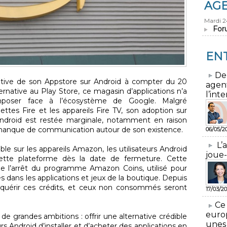
AG
Mardi 
For
EN
​De
tive de son Appstore sur Android à compter du 20
agen
native au Play Store, ce magasin d’applications n’a
l’inte
imposer face à l’écosystème de Google. Malgré
blettes Fire et les appareils Fire TV, son adoption sur
Android est restée marginale, notamment en raison
n manque de communication autour de son existence.
06/05/2
L’
ible sur les appareils Amazon, les utilisateurs Android
joue-
cette plateforme dès la date de fermeture. Cette
 l’arrêt du programme Amazon Coins, utilisé pour
dans les applications et jeux de la boutique. Depuis
d’acquérir ces crédits, et ceux non consommés seront
17/03/20
​Ce
euro
de grandes ambitions : offrir une alternative crédible
unes
s Android d’installer et d’acheter des applications en