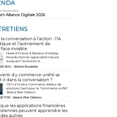
ENDA
24 Novembre
um Alliance Digitale 2026
TRETIENS
 la conversation à l’action : l’IA
tique et l’avènement de
rface invisible
Head of France & Benelux d’Infobip,
Ricardo Roman signe cette tribune
évoquant l’évolution d...
026 16:04 -
Jérôme Bouteiller
avenir du commerce unifié se
t-il dans la conversation ?
CEO d’Orisha Commerce, éditeur de
solutions SaaS pour le "commerce unifié",
Jessica Ifker Delpiro...
26 17:00 -
Jessica Ifker Delpirou
 que les applications financières
péennes peuvent apprendre les
 des autres