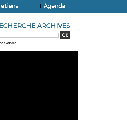
etiens
Agenda
ECHERCHE ARCHIVES
he avancée