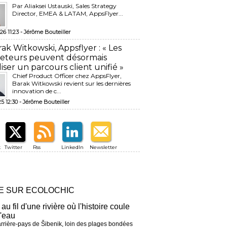
Par Aliaksei Ustauski, Sales Strategy
Director, EMEA & LATAM, AppsFlyer...
26 11:23 -
Jérôme Bouteiller
rak Witkowski, Appsflyer : « Les
eteurs peuvent désormais
liser un parcours client unifié »
Chief Product Officer chez AppsFlyer, ​
Barak Witkowski revient sur les dernières
innovation de c...
25 12:30 -
Jérôme Bouteiller
k
Twitter
Rss
LinkedIn
Newsletter
RE SUR ECOLOCHIC
 au fil d'une rivière où l'histoire coule
l'eau
arrière-pays de Šibenik, loin des plages bondées