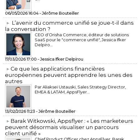
06/05/2026 16:04 -
Jérôme Bouteiller
L’avenir du commerce unifié se joue-t-il dans
la conversation ?
CEO d’Orisha Commerce, éditeur de solutions
SaaS pour le "commerce unifié", Jessica Ifker
Delpiro...
17/03/2026 17:00 -
Jessica Ifker Delpirou
​Ce que les applications financières
européennes peuvent apprendre les unes des
autres
Par Aliaksei Ustauski, Sales Strategy Director,
EMEA & LATAM, AppsFlyer...
13/02/2026 11:23 -
Jérôme Bouteiller
​Barak Witkowski, Appsflyer : « Les marketeurs
peuvent désormais visualiser un parcours
client unifié »
Chief Product Officer chez AppsFlyer, ​Barak