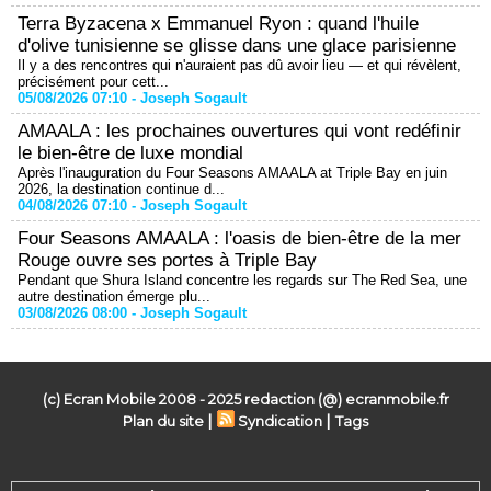
Terra Byzacena x Emmanuel Ryon : quand l'huile
d'olive tunisienne se glisse dans une glace parisienne
Il y a des rencontres qui n'auraient pas dû avoir lieu — et qui révèlent,
précisément pour cett...
05/08/2026 07:10 -
Joseph Sogault
AMAALA : les prochaines ouvertures qui vont redéfinir
le bien-être de luxe mondial
Après l'inauguration du Four Seasons AMAALA at Triple Bay en juin
2026, la destination continue d...
04/08/2026 07:10 -
Joseph Sogault
Four Seasons AMAALA : l'oasis de bien-être de la mer
Rouge ouvre ses portes à Triple Bay
Pendant que Shura Island concentre les regards sur The Red Sea, une
autre destination émerge plu...
03/08/2026 08:00 -
Joseph Sogault
(c) Ecran Mobile 2008 - 2025 redaction (@) ecranmobile.fr
|
|
Plan du site
Syndication
Tags