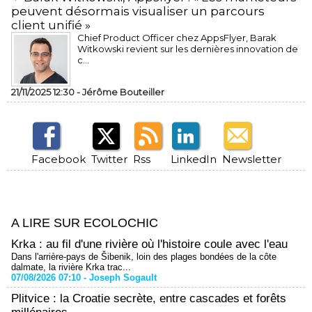
peuvent désormais visualiser un parcours
client unifié »
Chief Product Officer chez AppsFlyer, ​Barak
Witkowski revient sur les dernières innovation de
c...
21/11/2025 12:30 -
Jérôme Bouteiller
Facebook
Twitter
Rss
LinkedIn
Newsletter
A LIRE SUR ECOLOCHIC
Krka : au fil d'une rivière où l'histoire coule avec l'eau
Dans l'arrière-pays de Šibenik, loin des plages bondées de la côte
dalmate, la rivière Krka trac...
07/08/2026 07:10 -
Joseph Sogault
Plitvice : la Croatie secrète, entre cascades et forêts