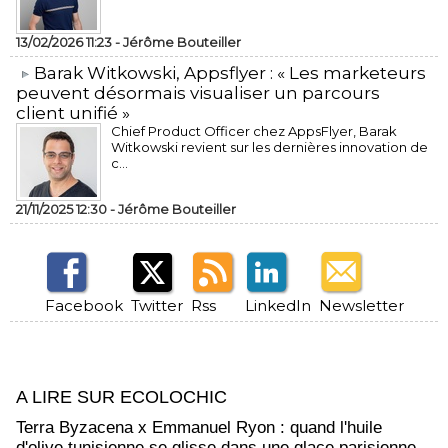
13/02/2026 11:23 -
Jérôme Bouteiller
​Barak Witkowski, Appsflyer : « Les marketeurs
peuvent désormais visualiser un parcours
client unifié »
Chief Product Officer chez AppsFlyer, ​Barak
Witkowski revient sur les dernières innovation de
c...
21/11/2025 12:30 -
Jérôme Bouteiller
Facebook
Twitter
Rss
LinkedIn
Newsletter
A LIRE SUR ECOLOCHIC
Terra Byzacena x Emmanuel Ryon : quand l'huile
d'olive tunisienne se glisse dans une glace parisienne