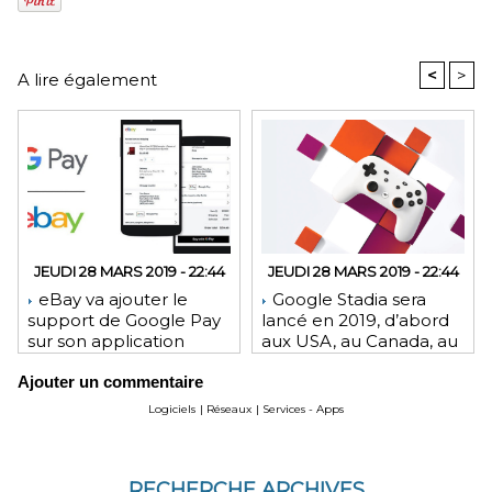
<
>
A lire également
JEUDI 28 MARS 2019 - 22:44
JEUDI 28 MARS 2019 - 22:44
eBay va ajouter le
Google Stadia sera
support de Google Pay
lancé en 2019, d’abord
sur son application
aux USA, au Canada, au
Android et son site Web
Royaume-Uni et en
Ajouter un commentaire
Europe
Logiciels
|
Réseaux
|
Services - Apps
RECHERCHE ARCHIVES