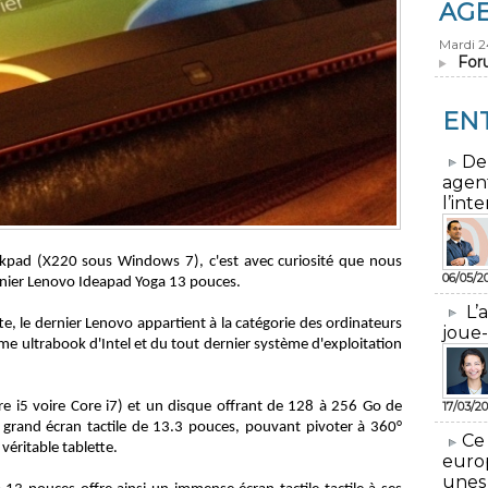
AG
Mardi 
For
EN
​De
agen
l’inte
inkpad (X220 sous Windows 7), c'est avec curiosité que nous
06/05/2
rnier Lenovo Ideapad Yoga 13 pouces.
L’
e, le dernier Lenovo appartient à la catégorie des ordinateurs
joue-
orme ultrabook d'Intel et du tout dernier système d'exploitation
re i5 voire Core i7) et un disque offrant de 128 à 256 Go de
17/03/20
 grand écran tactile de 13.3 pouces, pouvant pivoter à 360°
​Ce
véritable tablette.
euro
unes