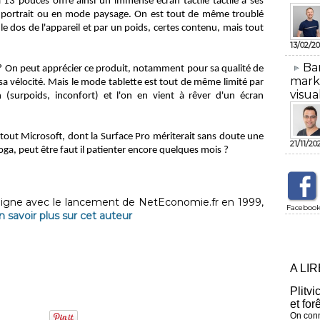
13 pouces offre ainsi un immense écran tactile tactile à ses
ode portrait ou en mode paysage. On est tout de même troublé
le dos de l'appareil et par un poids, certes contenu, mais tout
13/02/20
​Ba
s ? On peut apprécier ce produit, notamment pour sa qualité de
mark
 sa vélocité. Mais le mode tablette est tout de même limité par
visua
n (surpoids, inconfort) et l'on en vient à rêver d'un écran
rtout Microsoft, dont la Surface Pro mériterait sans doute une
21/11/20
oga, peut être faut il patienter encore quelques mois ?
 ligne avec le lancement de NetEconomie.fr en 1999,
Faceboo
n savoir plus sur cet auteur
A LI
Plitvi
et for
On conn