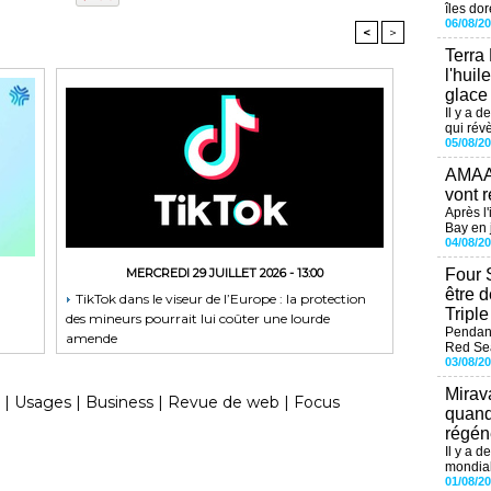
îles dor
06/08/2
<
>
Terra
l'huil
glace
Il y a d
qui révè
05/08/2
AMAAL
vont r
Après l
Bay en j
04/08/2
Four 
MERCREDI 29 JUILLET 2026 - 13:00
être 
TikTok dans le viseur de l’Europe : la protection
Tripl
des mineurs pourrait lui coûter une lourde
Pendant
amende
Red Sea
03/08/2
Mirav
|
Usages
|
Business
|
Revue de web
|
Focus
quand
régéné
Il y a d
mondial
01/08/2