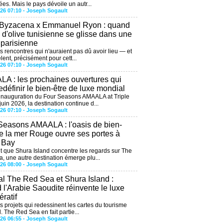
ées. Mais le pays dévoile un autr...
026 07:10 -
Joseph Sogault
 Byzacena x Emmanuel Ryon : quand
e d'olive tunisienne se glisse dans une
 parisienne
es rencontres qui n'auraient pas dû avoir lieu — et
lent, précisément pour cett...
026 07:10 -
Joseph Sogault
A : les prochaines ouvertures qui
edéfinir le bien-être de luxe mondial
'inauguration du Four Seasons AMAALA at Triple
uin 2026, la destination continue d...
026 07:10 -
Joseph Sogault
Seasons AMAALA : l'oasis de bien-
de la mer Rouge ouvre ses portes à
e Bay
 que Shura Island concentre les regards sur The
, une autre destination émerge plu...
026 08:00 -
Joseph Sogault
al The Red Sea et Shura Island :
 l'Arabie Saoudite réinvente le luxe
ratif
es projets qui redessinent les cartes du tourisme
. The Red Sea en fait partie...
026 06:55 -
Joseph Sogault