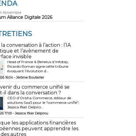
ENDA
24 Novembre
um Alliance Digitale 2026
TRETIENS
 la conversation à l’action : l’IA
tique et l’avènement de
rface invisible
Head of France & Benelux d’Infobip,
Ricardo Roman signe cette tribune
évoquant l’évolution d...
026 16:04 -
Jérôme Bouteiller
avenir du commerce unifié se
t-il dans la conversation ?
CEO d’Orisha Commerce, éditeur de
solutions SaaS pour le "commerce unifié",
Jessica Ifker Delpiro...
26 17:00 -
Jessica Ifker Delpirou
 que les applications financières
péennes peuvent apprendre les
 des autres