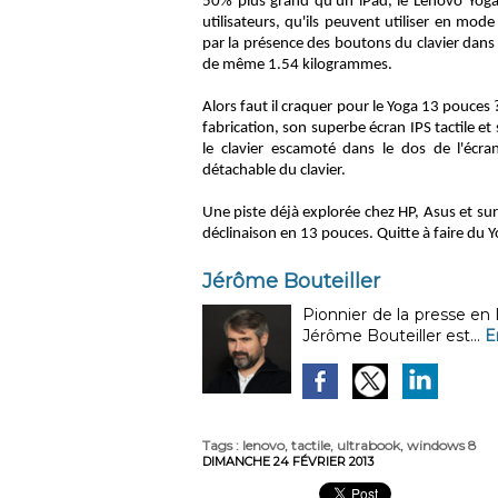
50% plus grand qu'un iPad, le Lenovo Yoga 
utilisateurs, qu'ils peuvent utiliser en m
par la présence des boutons du clavier dans 
de même 1.54 kilogrammes.
Alors faut il craquer pour le Yoga 13 pouce
fabrication, son superbe écran IPS tactile et
le clavier escamoté dans le dos de l'écra
détachable du clavier.
Une piste déjà explorée chez HP, Asus et su
déclinaison en 13 pouces. Quitte à faire du Y
Jérôme Bouteiller
Pionnier de la presse en
Jérôme Bouteiller est...
E
Tags
:
lenovo
,
tactile
,
ultrabook
,
windows 8
DIMANCHE 24 FÉVRIER 2013