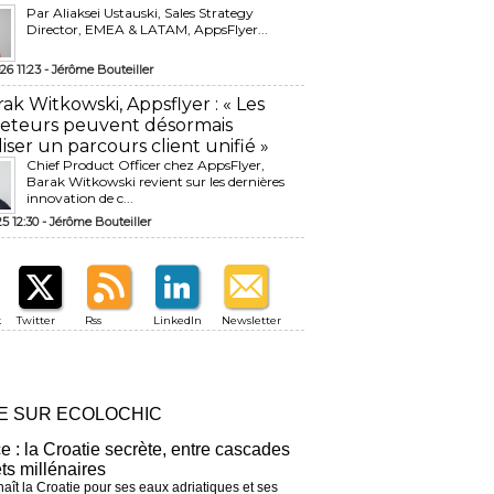
Par Aliaksei Ustauski, Sales Strategy
Director, EMEA & LATAM, AppsFlyer...
26 11:23 -
Jérôme Bouteiller
rak Witkowski, Appsflyer : « Les
eteurs peuvent désormais
liser un parcours client unifié »
Chief Product Officer chez AppsFlyer, ​
Barak Witkowski revient sur les dernières
innovation de c...
25 12:30 -
Jérôme Bouteiller
k
Twitter
Rss
LinkedIn
Newsletter
RE SUR ECOLOCHIC
ce : la Croatie secrète, entre cascades
êts millénaires
aît la Croatie pour ses eaux adriatiques et ses