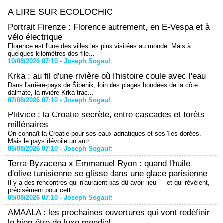
A LIRE SUR ECOLOCHIC
Portrait Firenze : Florence autrement, en E-Vespa et à
vélo électrique
Florence est l'une des villes les plus visitées au monde. Mais à
quelques kilomètres des file...
10/08/2026 07:10 -
Joseph Sogault
Krka : au fil d'une rivière où l'histoire coule avec l'eau
Dans l'arrière-pays de Šibenik, loin des plages bondées de la côte
dalmate, la rivière Krka trac...
07/08/2026 07:10 -
Joseph Sogault
Plitvice : la Croatie secrète, entre cascades et forêts
millénaires
On connaît la Croatie pour ses eaux adriatiques et ses îles dorées.
Mais le pays dévoile un autr...
06/08/2026 07:10 -
Joseph Sogault
Terra Byzacena x Emmanuel Ryon : quand l'huile
d'olive tunisienne se glisse dans une glace parisienne
Il y a des rencontres qui n'auraient pas dû avoir lieu — et qui révèlent,
précisément pour cett...
05/08/2026 07:10 -
Joseph Sogault
AMAALA : les prochaines ouvertures qui vont redéfinir
le bien-être de luxe mondial