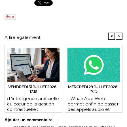
<
>
A lire également
VENDREDI 31 JUILLET 2026 -
MERCREDI 29 JUILLET 2026 -
17:19
17:15
​L’intelligence artificielle
WhatsApp Web
au cœur de la gestion
permet enfin de passer
contractuelle :
des appels audio et
révolution ou mutation
vidéo depuis le
Ajouter un commentaire
pour les juristes ?
navigateur
Technologies
|
IA
|
Entretiens
|
Usages
|
Business
|
Revue de web
|
Focus