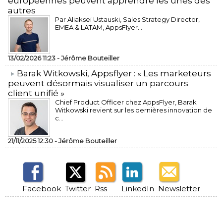
européennes peuvent apprendre les unes des
autres
Par Aliaksei Ustauski, Sales Strategy Director,
EMEA & LATAM, AppsFlyer...
13/02/2026 11:23 -
Jérôme Bouteiller
​Barak Witkowski, Appsflyer : « Les marketeurs
peuvent désormais visualiser un parcours
client unifié »
Chief Product Officer chez AppsFlyer, ​Barak
Witkowski revient sur les dernières innovation de
c...
21/11/2025 12:30 -
Jérôme Bouteiller
Facebook
Twitter
Rss
LinkedIn
Newsletter