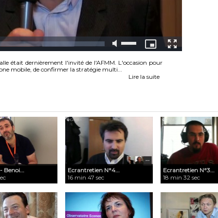
le était dernièrement l'invité de l'AFMM. L'occasion pour
hone mobile, de confirmer la stratégie multi...
Lire la suite
 Benoi...
Ecrantretien N°4...
Ecrantretien N°3...
sec
16 min 47 sec
18 min 32 sec