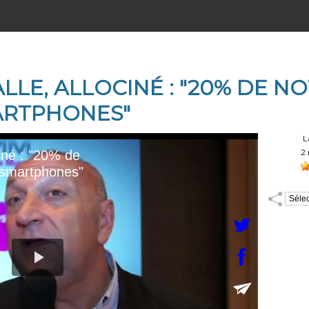
LLE, ALLOCINÉ : "20% DE N
ARTPHONES"
Auteur :
L
Durée :
2 
Notez :