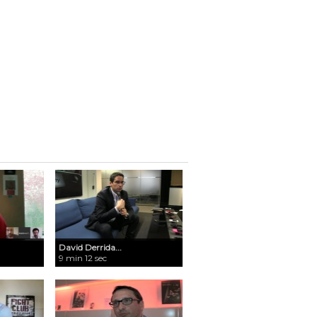
David Derrida...
9 min 12 sec