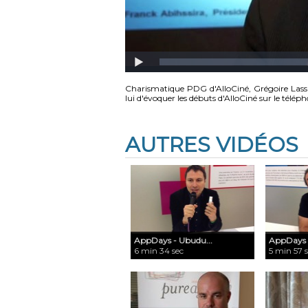
Charismatique PDG d'AlloCiné, Grégoire Lassal
lui d'évoquer les débuts d'AlloCiné sur le télép
AUTRES VIDÉOS
AppDays - Ubudu...
AppDays -
6 min 34 sec
5 min 57 