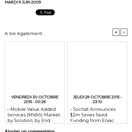
MARDI 9 JUIN 2009
<
>
A lire également
VENDREDI 30 OCTOBRE
JEUDI 29 OCTOBRE 2015 -
2015 - 00:26
23:10
Mobile Value Added
Sochat Announces
Services (MVAS) Market
$2m Series Seed
by Solution, by End
Funding from Eniac
User, by Vertical, & by
Ventures, NEA, and
Ajouter un commentaire
Geography - Global
WeChat Founder Allen