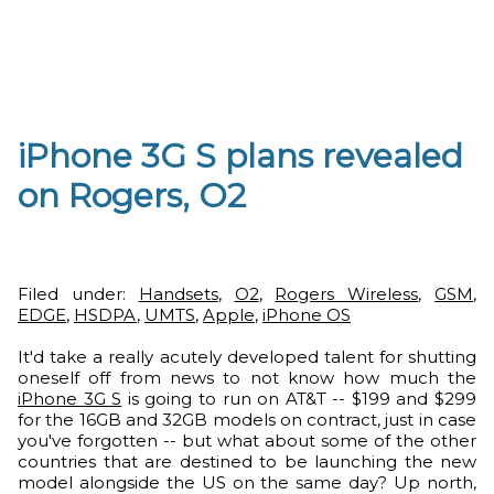
iPhone 3G S plans revealed
on Rogers, O2
Filed under:
Handsets
,
O2
,
Rogers Wireless
,
GSM
,
EDGE
,
HSDPA
,
UMTS
,
Apple
,
iPhone OS
It'd take a really acutely developed talent for shutting
oneself off from news to not know how much the
iPhone 3G S
is going to run on AT&T -- $199 and $299
for the 16GB and 32GB models on contract, just in case
you've forgotten -- but what about some of the other
countries that are destined to be launching the new
model alongside the US on the same day? Up north,