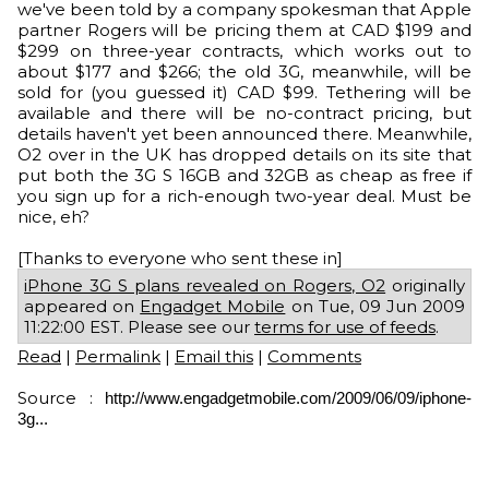
we've been told by a company spokesman that Apple
partner Rogers will be pricing them at CAD $199 and
$299 on three-year contracts, which works out to
about $177 and $266; the old 3G, meanwhile, will be
sold for (you guessed it) CAD $99. Tethering will be
available and there will be no-contract pricing, but
details haven't yet been announced there. Meanwhile,
O2 over in the UK has dropped details on its site that
put both the 3G S 16GB and 32GB as cheap as free if
you sign up for a rich-enough two-year deal. Must be
nice, eh?
[Thanks to everyone who sent these in]
iPhone 3G S plans revealed on Rogers, O2
originally
appeared on
Engadget Mobile
on Tue, 09 Jun 2009
11:22:00 EST. Please see our
terms for use of feeds
.
Read
|
Permalink
|
Email this
|
Comments
Source :
http://www.engadgetmobile.com/2009/06/09/iphone-
3g...