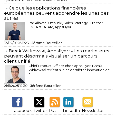
17/03/2026 17:00 -
Jessica Ifker Delpirou
​Ce que les applications financières
européennes peuvent apprendre les unes des
autres
Par Aliaksei Ustauski, Sales Strategy Director,
EMEA & LATAM, AppsFlyer...
13/02/2026 11:23 -
Jérôme Bouteiller
​Barak Witkowski, Appsflyer : « Les marketeurs
peuvent désormais visualiser un parcours
client unifié »
Chief Product Officer chez AppsFlyer, ​Barak
Witkowski revient sur les dernières innovation de
c...
21/11/2025 12:30 -
Jérôme Bouteiller
Facebook
Twitter
Rss
LinkedIn
Newsletter