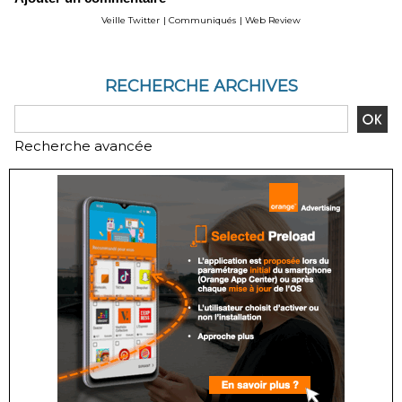
Forecast and Analysis to
Zhang
Veille Twitter
|
Communiqués
|
Web Review
2020 - Reportlinker
Review
RECHERCHE ARCHIVES
Recherche avancée