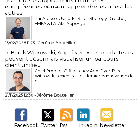
​Ce que les applications financières
européennes peuvent apprendre les unes des
autres
Par Aliaksei Ustauski, Sales Strategy Director,
EMEA & LATAM, AppsFlyer...
13/02/2026 11:23 -
Jérôme Bouteiller
​Barak Witkowski, Appsflyer : « Les marketeurs
peuvent désormais visualiser un parcours
client unifié »
Chief Product Officer chez AppsFlyer, ​Barak
Witkowski revient sur les dernières innovation de
c...
21/11/2025 12:30 -
Jérôme Bouteiller
Facebook
Twitter
Rss
LinkedIn
Newsletter