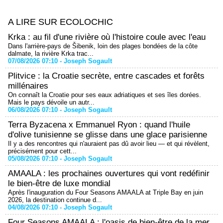
A LIRE SUR ECOLOCHIC
Krka : au fil d'une rivière où l'histoire coule avec l'eau
Dans l'arrière-pays de Šibenik, loin des plages bondées de la côte
dalmate, la rivière Krka trac...
07/08/2026 07:10 -
Joseph Sogault
Plitvice : la Croatie secrète, entre cascades et forêts
millénaires
On connaît la Croatie pour ses eaux adriatiques et ses îles dorées.
Mais le pays dévoile un autr...
06/08/2026 07:10 -
Joseph Sogault
Terra Byzacena x Emmanuel Ryon : quand l'huile
d'olive tunisienne se glisse dans une glace parisienne
Il y a des rencontres qui n'auraient pas dû avoir lieu — et qui révèlent,
précisément pour cett...
05/08/2026 07:10 -
Joseph Sogault
AMAALA : les prochaines ouvertures qui vont redéfinir
le bien-être de luxe mondial
Après l'inauguration du Four Seasons AMAALA at Triple Bay en juin
2026, la destination continue d...
04/08/2026 07:10 -
Joseph Sogault
Four Seasons AMAALA : l'oasis de bien-être de la mer