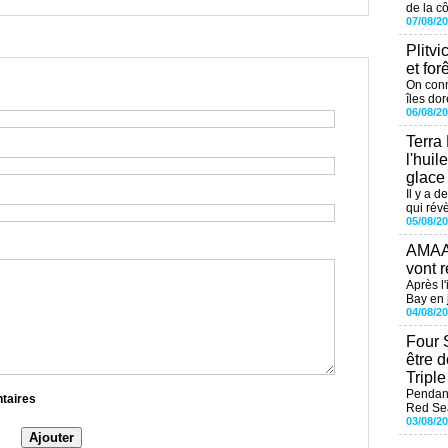
de la cô
07/08/2
Plitvi
et for
On conn
îles dor
06/08/2
Terra
l'huil
glace
Il y a d
qui révè
05/08/2
AMAAL
vont r
Après l
Bay en j
04/08/2
Four 
être 
Tripl
Pendant
ntaires
Red Sea
03/08/2