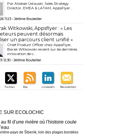
Par Aliaksei Ustauski, Sales Strategy
Director, EMEA & LATAM, AppsFlyer...
26 11:23 -
Jérôme Bouteiller
rak Witkowski, Appsflyer : « Les
eteurs peuvent désormais
liser un parcours client unifié »
Chief Product Officer chez AppsFlyer, ​
Barak Witkowski revient sur les dernières
innovation de c...
25 12:30 -
Jérôme Bouteiller
k
Twitter
Rss
LinkedIn
Newsletter
RE SUR ECOLOCHIC
 au fil d'une rivière où l'histoire coule
l'eau
arrière-pays de Šibenik, loin des plages bondées