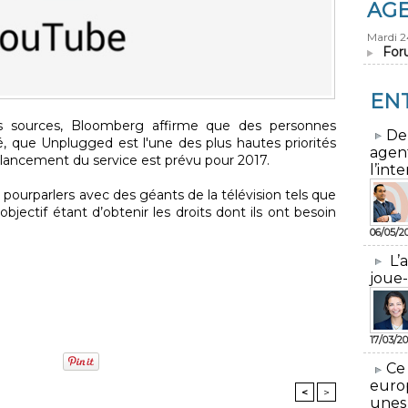
AG
Mardi 
For
EN
ses sources, Bloomberg affirme que des personnes
​De
é, que Unplugged est l'une des plus hautes priorités
agen
lancement du service est prévu pour 2017.
l’inte
pourparlers avec des géants de la télévision tels que
bjectif étant d’obtenir les droits dont ils ont besoin
06/05/2
L’
joue-
17/03/20
​Ce
euro
<
>
unes