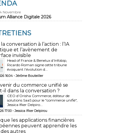
ENDA
24 Novembre
um Alliance Digitale 2026
TRETIENS
 la conversation à l’action : l’IA
tique et l’avènement de
rface invisible
Head of France & Benelux d’Infobip,
Ricardo Roman signe cette tribune
évoquant l’évolution d...
026 16:04 -
Jérôme Bouteiller
avenir du commerce unifié se
t-il dans la conversation ?
CEO d’Orisha Commerce, éditeur de
solutions SaaS pour le "commerce unifié",
Jessica Ifker Delpiro...
26 17:00 -
Jessica Ifker Delpirou
 que les applications financières
péennes peuvent apprendre les
 des autres