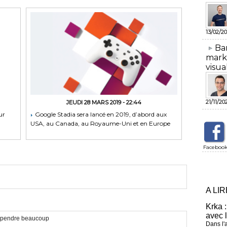
13/02/20
​Ba
mark
visua
21/11/20
JEUDI 28 MARS 2019 - 22:44
ur
Google Stadia sera lancé en 2019, d’abord aux
USA, au Canada, au Royaume-Uni et en Europe
Faceboo
A LI
Krka :
avec 
 appendre beaucoup
Dans l'