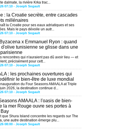
te dalmate, la rivière Krka trac...
026 07:10 -
Joseph Sogault
ce : la Croatie secrète, entre cascades
êts millénaires
aît la Croatie pour ses eaux adriatiques et ses
ées. Mais le pays dévoile un autr...
026 07:10 -
Joseph Sogault
 Byzacena x Emmanuel Ryon : quand
e d'olive tunisienne se glisse dans une
 parisienne
es rencontres qui n'auraient pas dû avoir lieu — et
lent, précisément pour cett...
026 07:10 -
Joseph Sogault
A : les prochaines ouvertures qui
edéfinir le bien-être de luxe mondial
'inauguration du Four Seasons AMAALA at Triple
uin 2026, la destination continue d...
026 07:10 -
Joseph Sogault
Seasons AMAALA : l'oasis de bien-
de la mer Rouge ouvre ses portes à
e Bay
 que Shura Island concentre les regards sur The
, une autre destination émerge plu...
026 08:00 -
Joseph Sogault