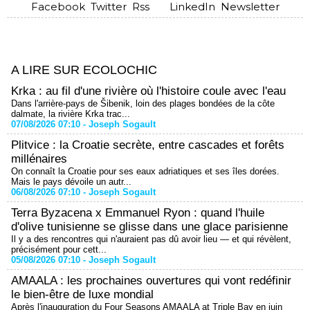
Facebook
Twitter
Rss
LinkedIn
Newsletter
A LIRE SUR ECOLOCHIC
Krka : au fil d'une rivière où l'histoire coule avec l'eau
Dans l'arrière-pays de Šibenik, loin des plages bondées de la côte
dalmate, la rivière Krka trac...
07/08/2026 07:10 -
Joseph Sogault
Plitvice : la Croatie secrète, entre cascades et forêts
millénaires
On connaît la Croatie pour ses eaux adriatiques et ses îles dorées.
Mais le pays dévoile un autr...
06/08/2026 07:10 -
Joseph Sogault
Terra Byzacena x Emmanuel Ryon : quand l'huile
d'olive tunisienne se glisse dans une glace parisienne
Il y a des rencontres qui n'auraient pas dû avoir lieu — et qui révèlent,
précisément pour cett...
05/08/2026 07:10 -
Joseph Sogault
AMAALA : les prochaines ouvertures qui vont redéfinir
le bien-être de luxe mondial
Après l'inauguration du Four Seasons AMAALA at Triple Bay en juin