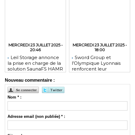
MERCREDI 23 JUILLET 2025 -
MERCREDI 23 JUILLET 2025 -
20:46
18:00
Leil Storage annonce
Sword Group et
la prise en charge de la
l’Olympique Lyonnais
solution SaunaFS HAMR
renforcent leur
pour une capacité de
engagement mutuel
Nouveau commentaire :
stockage accrue lors
des déploiements sur
site
Nom * :
Adresse email (non publiée) * :