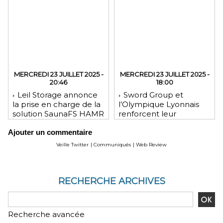
MERCREDI 23 JUILLET 2025 -
MERCREDI 23 JUILLET 2025 -
20:46
18:00
Leil Storage annonce
Sword Group et
la prise en charge de la
l’Olympique Lyonnais
solution SaunaFS HAMR
renforcent leur
pour une capacité de
engagement mutuel
Ajouter un commentaire
stockage accrue lors
des déploiements sur
Veille Twitter
|
Communiqués
|
Web Review
site
RECHERCHE ARCHIVES
Recherche avancée