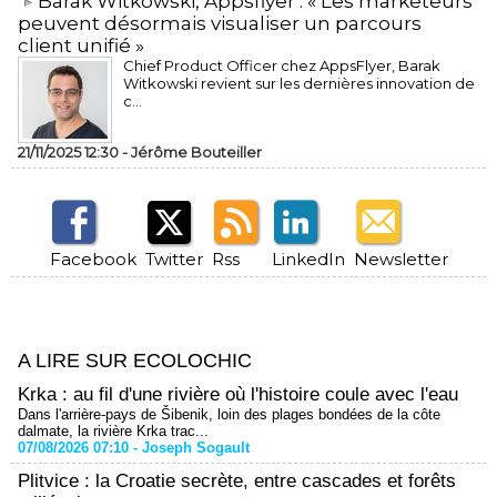
​Barak Witkowski, Appsflyer : « Les marketeurs
peuvent désormais visualiser un parcours
client unifié »
Chief Product Officer chez AppsFlyer, ​Barak
Witkowski revient sur les dernières innovation de
c...
21/11/2025 12:30 -
Jérôme Bouteiller
Facebook
Twitter
Rss
LinkedIn
Newsletter
A LIRE SUR ECOLOCHIC
Krka : au fil d'une rivière où l'histoire coule avec l'eau
Dans l'arrière-pays de Šibenik, loin des plages bondées de la côte
dalmate, la rivière Krka trac...
07/08/2026 07:10 -
Joseph Sogault
Plitvice : la Croatie secrète, entre cascades et forêts