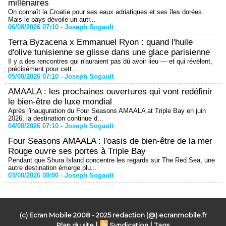
millénaires
On connaît la Croatie pour ses eaux adriatiques et ses îles dorées.
Mais le pays dévoile un autr...
06/08/2026 07:10 -
Joseph Sogault
Terra Byzacena x Emmanuel Ryon : quand l'huile
d'olive tunisienne se glisse dans une glace parisienne
Il y a des rencontres qui n'auraient pas dû avoir lieu — et qui révèlent,
précisément pour cett...
05/08/2026 07:10 -
Joseph Sogault
AMAALA : les prochaines ouvertures qui vont redéfinir
le bien-être de luxe mondial
Après l'inauguration du Four Seasons AMAALA at Triple Bay en juin
2026, la destination continue d...
04/08/2026 07:10 -
Joseph Sogault
Four Seasons AMAALA : l'oasis de bien-être de la mer
Rouge ouvre ses portes à Triple Bay
Pendant que Shura Island concentre les regards sur The Red Sea, une
autre destination émerge plu...
03/08/2026 08:00 -
Joseph Sogault
(c) Ecran Mobile 2008 - 2025 redaction (@) ecranmobile.fr
|
|
Plan du site
Syndication
Tags