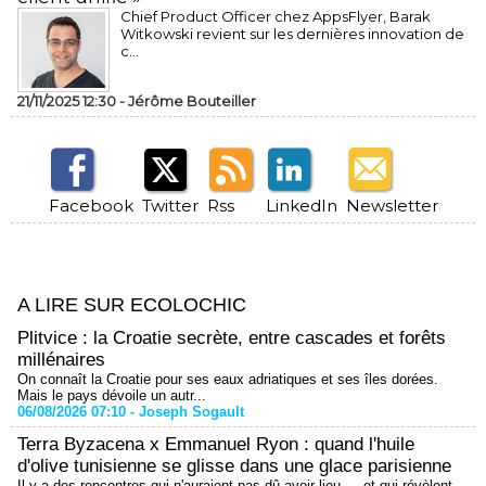
Chief Product Officer chez AppsFlyer, ​Barak
Witkowski revient sur les dernières innovation de
c...
21/11/2025 12:30 -
Jérôme Bouteiller
Facebook
Twitter
Rss
LinkedIn
Newsletter
A LIRE SUR ECOLOCHIC
Plitvice : la Croatie secrète, entre cascades et forêts
millénaires
On connaît la Croatie pour ses eaux adriatiques et ses îles dorées.
Mais le pays dévoile un autr...
06/08/2026 07:10 -
Joseph Sogault
Terra Byzacena x Emmanuel Ryon : quand l'huile
d'olive tunisienne se glisse dans une glace parisienne
Il y a des rencontres qui n'auraient pas dû avoir lieu — et qui révèlent,