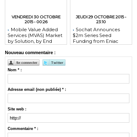
VENDREDI 30 OCTOBRE
JEUDI 29 OCTOBRE 2015 -
2015 - 00:26
23:10
Mobile Value Added
Sochat Announces
Services (MVAS) Market
$2m Series Seed
by Solution, by End
Funding from Eniac
User, by Vertical, & by
Ventures, NEA, and
Nouveau commentaire :
Geography - Global
WeChat Founder Allen
Forecast and Analysis to
Zhang
2020 - Reportlinker
Review
Nom * :
Adresse email (non publiée) * :
Site web :
Commentaire * :